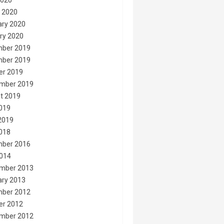
2020
 2020
ary 2020
ry 2020
ber 2019
ber 2019
er 2019
mber 2019
t 2019
2019
2019
2018
ber 2016
014
mber 2013
ary 2013
ber 2012
er 2012
mber 2012