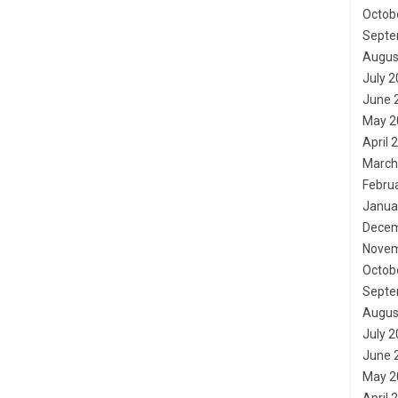
Octob
Septe
Augus
July 
June 
May 2
April 
March
Febru
Janua
Decem
Novem
Octob
Septe
Augus
July 
June 
May 2