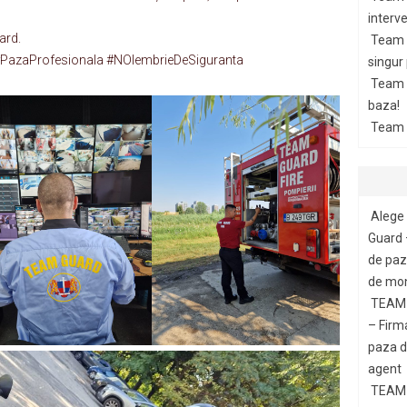
interve
ard.
Team 
PazaProfesionala #NOIembrieDeSiguranta
singur
Team G
baza!
Team 
Alege 
Guard 
de paza
de mon
TEAM 
– Firm
paza di
agent
TEAM 