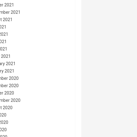
er 2021
mber 2021
t 2021
2021
2021
021
2021
 2021
ary 2021
ry 2021
ber 2020
ber 2020
er 2020
mber 2020
t 2020
2020
2020
020