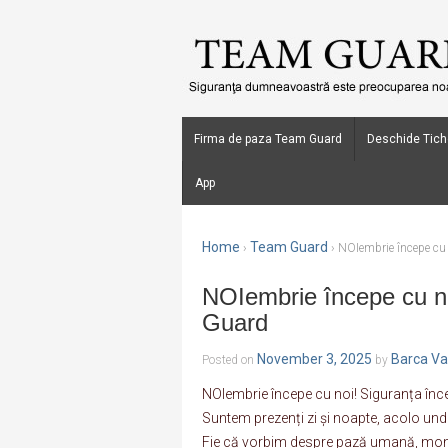
Firma de paza Team Guard
Deschide Tich
App
Home
Team Guard
›
›
NOIembrie începe cu
NOIembrie începe cu n
Guard
November 3, 2025
Barca Va
Posted on
by
NOIembrie începe cu noi! Siguranța în
Suntem prezenți zi și noapte, acolo und
Fie că vorbim despre pază umană, monit