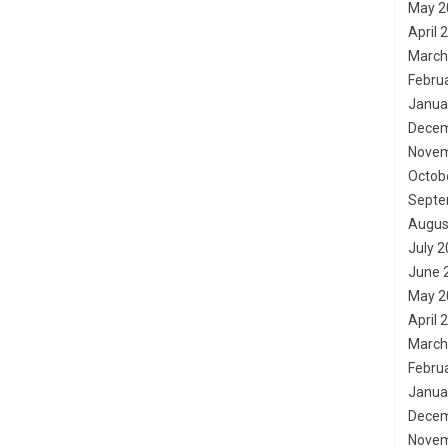
May 2
April 
March
Febru
Janua
Decem
Novem
Octob
Septe
Augus
July 
June 
May 2
April 
March
Febru
Janua
Decem
Novem