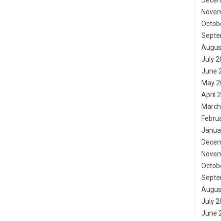
Decem
Novem
Octob
Septe
Augus
July 
June 
May 2
April 
March
Febru
Janua
Decem
Novem
Octob
Septe
Augus
July 
June 