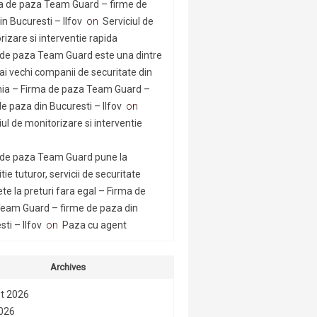
a de paza Team Guard – firme de
n Bucuresti – Ilfov
on
Serviciul de
rizare si interventie rapida
 de paza Team Guard este una dintre
ai vechi companii de securitate din
a – Firma de paza Team Guard –
e paza din Bucuresti – Ilfov
on
iul de monitorizare si interventie
 de paza Team Guard pune la
tie tuturor, servicii de securitate
te la preturi fara egal – Firma de
eam Guard – firme de paza din
ti – Ilfov
on
Paza cu agent
Archives
t 2026
2026