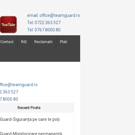
email: office@teamguard.ro
Tel: 0722.363.527
Tel: 0767.8000.80
Contact
RiD
Reclamatii
Plati
office@teamguard.ro
22.363.527
67.8000.80
Recent Posts
uard-Siguranța pe care te poți
Guard-Monitorizare permanentă,