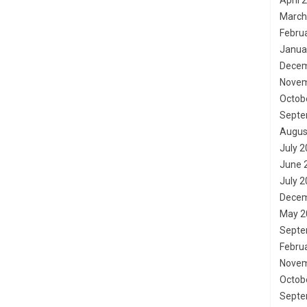
April 
March
Febru
Janua
Decem
Novem
Octob
Septe
Augus
July 
June 
July 
Decem
May 2
Septe
Febru
Novem
Octob
Septe