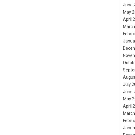
June 
May 2
April 
March
Febru
Janua
Decem
Novem
Octob
Septe
Augus
July 
June 
May 2
April 
March
Febru
Janua