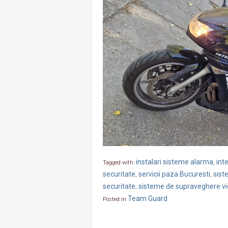
instalari sisteme alarma
int
Tagged with:
,
securitate
servicii paza Bucuresti
sist
,
,
securitate
sisteme de supraveghere v
,
Team Guard
Posted in