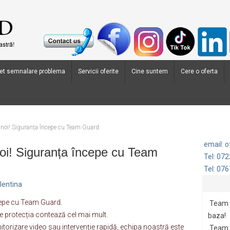
et semnalare problema
Servicii oferite
Cine suntem
Cere o oferta
 noi! Siguranța începe cu Team Guard
email: 
oi! Siguranța începe cu Team
Tel: 07
Tel: 07
lentina
cepe cu Team Guard.
Team G
e protecția contează cel mai mult.
baza!
orizare video sau intervenție rapidă, echipa noastră este
Team 