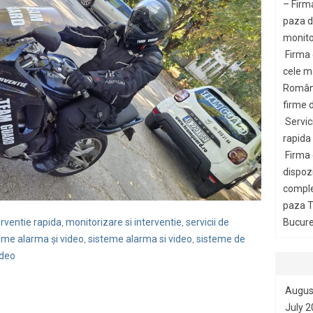
– Firm
paza di
monito
Firma
cele m
Români
firme d
Servic
rapida
Firma
dispozi
comple
paza T
Bucures
erventie rapida
monitorizare si interventie
servicii de
,
,
eme alarma și video
sisteme alarma si video
sisteme de
,
,
ideo
Augus
July 