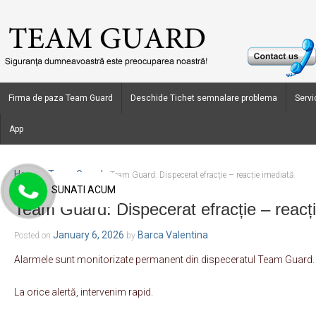
Firma de paza Team Guard
Deschide Tichet semnalare problema
Servic
App
Home
Team Guard
›
›
Team Guard: Dispecerat efracție – reacție imediată
SUNATI ACUM
Team Guard: Dispecerat efracție – reacț
January 6, 2026
Barca Valentina
Posted on
by
Alarmele sunt monitorizate permanent din dispeceratul Team Guard.
La orice alertă, intervenim rapid.