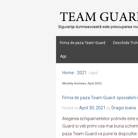
Firma de paza Team Guard
Deschide Tich
App
Home
2021
›
›
April
Monthly Archives:
April 2021
Firma de paza Team Guard: specialisti i
April 30, 2021
Dragoi Ioana
Posted on
by
Alegerea echipamentelor potrivite este e
Guard si veti primi cea mai buna schem
paza Team Guard va pune la dispozitie: •