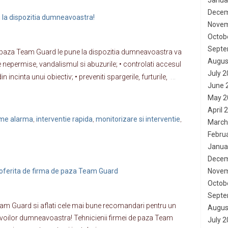
Janua
Decem
la dispozitia dumneavoastra!
Novem
Octob
Septe
de paza Team Guard le pune la dispozitia dumneavoastra va
Augus
le nepermise, vandalismul si abuzurile; • controlati accesul
July 
…
incinta unui obiectiv; • preveniti spargerile, furturile,
June 
May 2
April 
teme alarma
interventie rapida
monitorizare si interventie
,
,
,
March
Febru
Janua
Decem
 oferita de firma de paza Team Guard
Novem
Octob
Septe
 Team Guard si aflati cele mai bune recomandari pentru un
Augus
evoilor dumneavoastra! Tehnicienii firmei de paza Team
July 