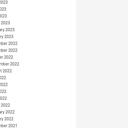
2023
023
2023
 2023
ary 2023
ry 2023
ber 2022
ber 2022
er 2022
mber 2022
t 2022
2022
2022
022
2022
 2022
ary 2022
ry 2022
ber 2021