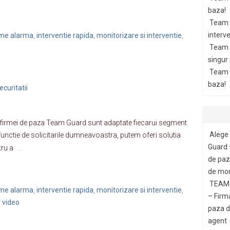
baza!
Team 
interve
teme alarma
interventie rapida
monitorizare si interventie
,
,
,
Team 
singur
Team G
baza!
curitatii
tii firmei de paza Team Guard sunt adaptate fiecarui segment
Alege 
 In functie de solicitarile dumneavoastra, putem oferi solutia
…
Guard 
tru a
de paza
de mon
TEAM 
teme alarma
interventie rapida
monitorizare si interventie
,
,
,
– Firm
 video
paza di
agent