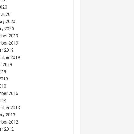
020
2020
 2020
ary 2020
ry 2020
ber 2019
ber 2019
er 2019
mber 2019
t 2019
2019
2019
2018
ber 2016
014
mber 2013
ary 2013
ber 2012
er 2012