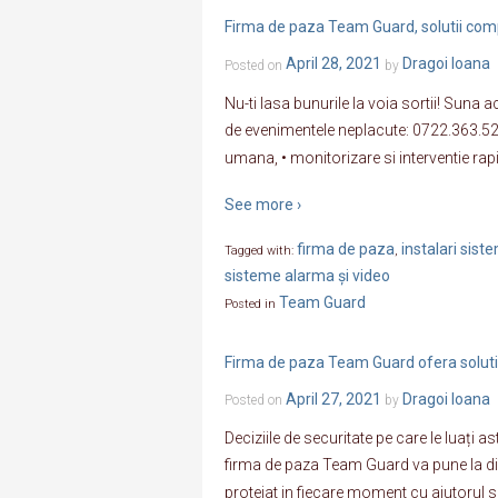
Firma de paza Team Guard, solutii comp
April 28, 2021
Dragoi Ioana
Posted on
by
Nu-ti lasa bunurile la voia sortii! Suna
de evenimentele neplacute: 0722.363.52
umana, • monitorizare si interventie ra
See more ›
firma de paza
instalari sis
Tagged with:
,
sisteme alarma și video
Team Guard
Posted in
Firma de paza Team Guard ofera soluti
April 27, 2021
Dragoi Ioana
Posted on
by
Deciziile de securitate pe care le luați a
firma de paza Team Guard va pune la dispo
protejat in fiecare moment cu ajutorul se