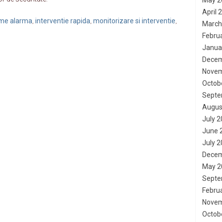
May 2
April 
teme alarma
interventie rapida
monitorizare si interventie
,
,
,
March
Febru
Janua
Decem
Novem
Octob
Septe
Augus
July 
June 
July 
Decem
May 2
Septe
Febru
Novem
Octob