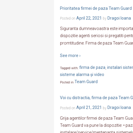
Prioritatea firmei de paza Team Guard e
April 22, 2021
Dragoi Ioana
Posted on
by
Siguranta dumneavoastra este importa
dispozitie agenti seriosi si pregatiti pent
promtitudine. Firma de paza Team Guard v
See more ›
firma de paza
instalari sis
Tagged with:
,
sisteme alarma și video
Team Guard
Posted in
Voi cu distractia, firma de paza Team G
April 21, 2021
Dragoi Ioana
Posted on
by
Grija agentilor firmei de paza Team Gu
Team Guard va pune la dispozitie: • paza
instalare/service/mentenanta sistemelo