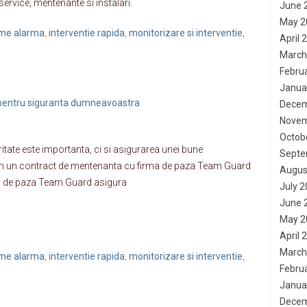
ervice, mentenante si instalari.
June 
May 2
teme alarma
interventie rapida
monitorizare si interventie
,
,
,
April 
March
Febru
Janua
pentru siguranta dumneavoastra
Decem
Novem
Octob
itate este importanta, ci si asigurarea unei bune
Septe
acum un contract de mentenanta cu firma de paza Team Guard
Augus
rma de paza Team Guard asigura
July 
June 
May 2
April 
March
teme alarma
interventie rapida
monitorizare si interventie
,
,
,
Febru
Janua
Decem