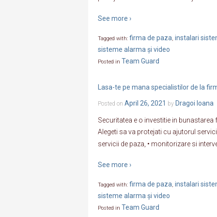
See more ›
firma de paza
instalari sis
Tagged with:
,
sisteme alarma și video
Team Guard
Posted in
Lasa-te pe mana specialistilor de la f
April 26, 2021
Dragoi Ioana
Posted on
by
Securitatea e o investitie in bunastarea 
Alegeti sa va protejati cu ajutorul servi
servicii de paza, • monitorizare si interv
See more ›
firma de paza
instalari sis
Tagged with:
,
sisteme alarma și video
Team Guard
Posted in