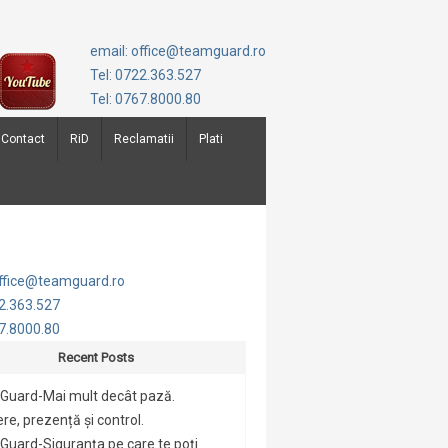
email: office@teamguard.ro
Tel: 0722.363.527
Tel: 0767.8000.80
Contact
RiD
Reclamatii
Plati
office@teamguard.ro
22.363.527
67.8000.80
Recent Posts
Guard-Mai mult decât pază.
re, prezență și control.
uard-Siguranța pe care te poți