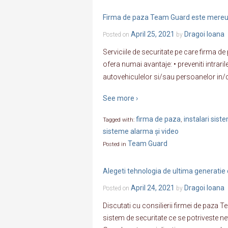
Firma de paza Team Guard este mereu 
April 25, 2021
Dragoi Ioana
Posted on
by
Serviciile de securitate pe care firma 
ofera numai avantaje: • preveniti intrari
autovehiculelor si/sau persoanelor in/din 
See more ›
firma de paza
instalari sis
Tagged with:
,
sisteme alarma și video
Team Guard
Posted in
Alegeti tehnologia de ultima generatie
April 24, 2021
Dragoi Ioana
Posted on
by
Discutati cu consilierii firmei de paza
sistem de securitate ce se potriveste n