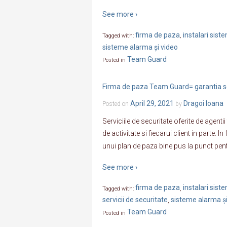
See more ›
firma de paza
instalari sis
Tagged with:
,
sisteme alarma și video
Team Guard
Posted in
Firma de paza Team Guard= garantia se
April 29, 2021
Dragoi Ioana
Posted on
by
Serviciile de securitate oferite de agen
de activitate si fiecarui client in parte.
unui plan de paza bine pus la punct pen
See more ›
firma de paza
instalari sis
Tagged with:
,
servicii de securitate
sisteme alarma și
,
Team Guard
Posted in