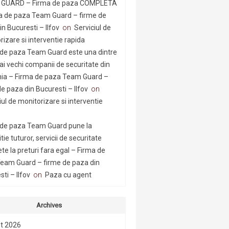
GUARD – Firma de paza COMPLETA
a de paza Team Guard – firme de
n Bucuresti – Ilfov
on
Serviciul de
rizare si interventie rapida
 de paza Team Guard este una dintre
ai vechi companii de securitate din
a – Firma de paza Team Guard –
e paza din Bucuresti – Ilfov
on
iul de monitorizare si interventie
 de paza Team Guard pune la
tie tuturor, servicii de securitate
te la preturi fara egal – Firma de
eam Guard – firme de paza din
ti – Ilfov
on
Paza cu agent
Archives
t 2026