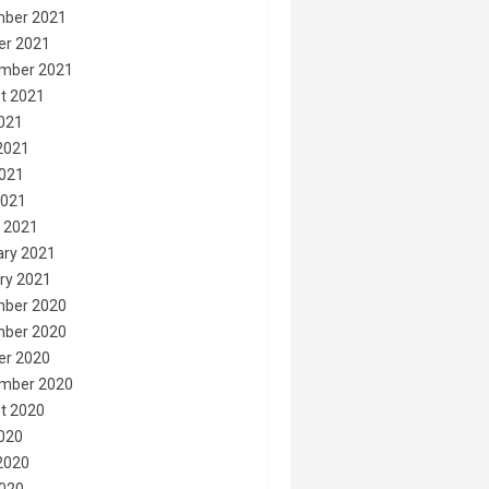
ber 2021
er 2021
mber 2021
t 2021
2021
2021
021
2021
 2021
ary 2021
ry 2021
ber 2020
ber 2020
er 2020
mber 2020
t 2020
2020
2020