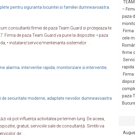
TEAM 
lete pentru siguranta locuintei si familiei dumneavoastra.
– Firm
paza di
monito
 acum consultantii firmei de paza Team Guard si protejeaza-te
Firma
7. Firma de paza Team Guard va pune la dispozitie: • paza
cele m
…
pida, • instalare/service/mentenanta sistemelor
Români
firme d
Servic
rapida
teme alarma
interventie rapida
monitorizare si interventie
,
,
,
Firma
dispozi
comple
paza T
i de securitate moderne, adaptate nevoilor dumneavoastra
Bucures
stăzi vă pot influența activitatea pe termen lung. De aceea,
zitie, gratuit, serviciile sale de consultanță. Simtiti-va
…
Augus
rviciilor de