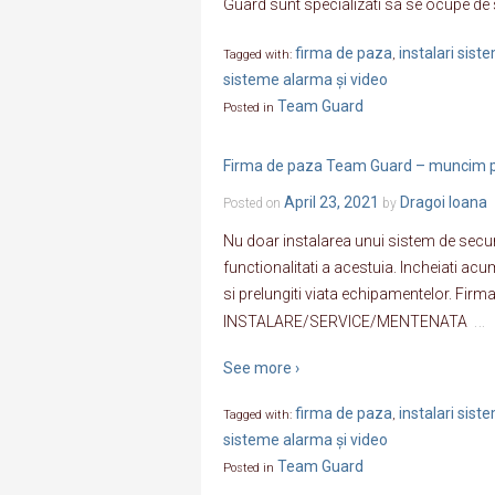
Guard sunt specializati sa se ocupe de s
firma de paza
instalari sis
Tagged with:
,
sisteme alarma și video
Team Guard
Posted in
Firma de paza Team Guard – muncim 
April 23, 2021
Dragoi Ioana
Posted on
by
Nu doar instalarea unui sistem de secur
functionalitati a acestuia. Incheiati 
si prelungiti viata echipamentelor. Fi
…
INSTALARE/SERVICE/MENTENATA
See more ›
firma de paza
instalari sis
Tagged with:
,
sisteme alarma și video
Team Guard
Posted in