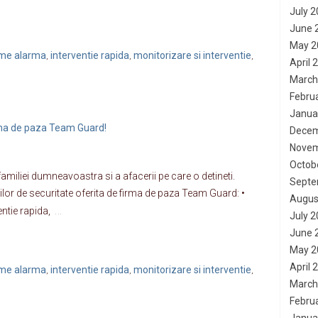
July 
June 
May 2
teme alarma
interventie rapida
monitorizare si interventie
,
,
,
April 
March
Febru
Janua
irma de paza Team Guard!
Decem
Novem
Octob
familiei dumneavoastra si a afacerii pe care o detineti.
Septe
ciilor de securitate oferita de firma de paza Team Guard: •
Augus
…
entie rapida,
July 
June 
May 2
April 
teme alarma
interventie rapida
monitorizare si interventie
,
,
,
March
Febru