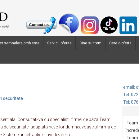
et semnalare problema
Servicii oferite
Cine suntem
Cere o oferta
email: 
Tel: 07
n securitate
Tel: 07
sentiala. Consultati-va cu specialistii firmei de paza Team
Team 
a de securitate, adaptata nevoilor dumneavoastra! Firma de
Încrede
…
 Sisteme antiefractie si avertizare la
Team G