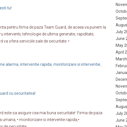
Novem
sti tu!
Octob
Septe
Augus
nta pentru firma de paza Team Guard, de aceea va punem la
July 
ru interventii, tehnologie de ultima generatie, rapiditate,
June 
…
a ofera serviciile sale de securitate: •
May 2
April 
March
teme alarma
interventie rapida
monitorizare si interventie
,
,
,
Febru
Janua
Decem
Novem
Octob
uard cu securitatea!
Septe
Augus
ard este sa asigure cea mai buna securitate! Firma de paza
July 
 umana, • monitorizare si interventie rapida,•
June 
r de securitate.