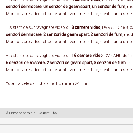
senzori de miscare
,
un senzor de geam spart
,
un senzor de fum
, mo
Monitorizare video -efractie si interventii nelimitate, mentenanta si s
– sistem de supraveghere video cu
8 camere video
, DVR AHD de 8, c
senzori de miscare
,
2 senzori de geam spart, 2 senzori de fum
, mod
Monitorizare video -efractie si interventii nelimitate, mentenanta si s
– sistem de supraveghere video cu
16 camere video
, DVR AHD de 16,
6 senzori de miscare, 2 senzori de geam spart, 3 senzori de fum
, mo
Monitorizare video -efractie si interventii nelimitate, mentenanta si se
*contractele se incheie pentru minim 24 luni
© Firme de paza din Bucuresti-Ilfov