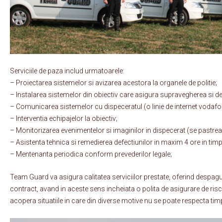
Serviciile de paza includ urmatoarele:
– Proiectarea sistemelor si avizarea acestora la organele de politie;
– Instalarea sistemelor din obiectiv care asigura supravegherea si detec
– Comunicarea sistemelor cu dispeceratul (o linie de internet vodafone s
– Interventia echipajelor la obiectiv;
– Monitorizarea evenimentelor si imaginilor in dispecerat (se pastre
– Asistenta tehnica si remedierea defectiunilor in maxim 4 ore in tim
– Mentenanta periodica conform prevederilor legale;
Team Guard va asigura calitatea serviciilor prestate, oferind despagu
contract, avand in aceste sens incheiata o polita de asigurare de risc
acopera situatiile in care din diverse motive nu se poate respecta timp