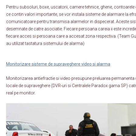
Pentru subsoluri, boxe, uscatorii, camere tehnice, ghene, contoarele d
ce contin valori importante, se vor instala sisteme de alarmare la efr
comunicatoare pentru transmisa alarmelor in dispecerat. Aceste s
desemnate de catre asociatie. Fiecare persoana careia ii este incredin
fiecare acces si persoana care a accesat zona respectiva. (Team Guar
au utilizat tastatura sistemului de alarma)
Monitorizare sisteme de supraveghere video si alarma
Monitorizarea antiefractie si video presupune preluarea permanenta (2
locale de supraveghere (DVR-uri si Centralele Paradox gama SP) catre
real pe monitor.