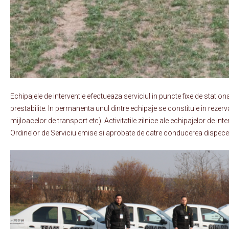
Echipajele de interventie efectueaza serviciul in puncte fixe de station
prestabilite. In permanenta unul dintre echipaje se constituie in rezer
mijloacelor de transport etc). Activitatile zilnice ale echipajelor de i
Ordinelor de Serviciu emise si aprobate de catre conducerea dispecera