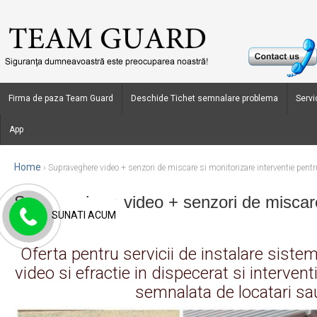
Firma de paza Team Guard
Deschide Tichet semnalare problema
Servic
App
Home
›
Supraveghere video + senzori de miscare si monitorizare interventie pentru 
Supraveghere video + senzori de miscare 
SUNATI ACUM
proprietari
Oferta pentru servicii de instalare siste
video si efractie in dispecerat si interven
semnalata de locatari sa