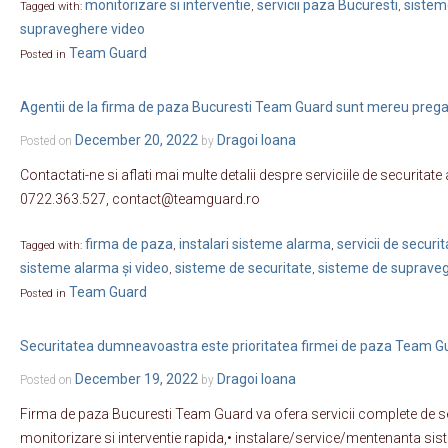
monitorizare si interventie
servicii paza Bucuresti
sistem
Tagged with:
,
,
supraveghere video
Team Guard
Posted in
Agentii de la firma de paza Bucuresti Team Guard sunt mereu pregati
December 20, 2022
Dragoi Ioana
Posted on
by
Contactati-ne si aflati mai multe detalii despre serviciile de securitat
0722.363.527, contact@teamguard.ro
firma de paza
instalari sisteme alarma
servicii de securi
Tagged with:
,
,
sisteme alarma și video
sisteme de securitate
sisteme de supraveg
,
,
Team Guard
Posted in
Securitatea dumneavoastra este prioritatea firmei de paza Team G
December 19, 2022
Dragoi Ioana
Posted on
by
Firma de paza Bucuresti Team Guard va ofera servicii complete de se
monitorizare si interventie rapida,• instalare/service/mentenanta sis