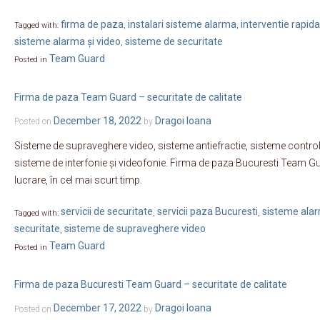
firma de paza
instalari sisteme alarma
interventie rapida
Tagged with:
,
,
sisteme alarma și video
sisteme de securitate
,
Team Guard
Posted in
Firma de paza Team Guard – securitate de calitate
December 18, 2022
Dragoi Ioana
Posted on
by
Sisteme de supraveghere video, sisteme antiefractie, sisteme control
sisteme de interfonie și videofonie. Firma de paza Bucuresti Team Gua
lucrare, în cel mai scurt timp.
servicii de securitate
servicii paza Bucuresti
sisteme alar
Tagged with:
,
,
securitate
sisteme de supraveghere video
,
Team Guard
Posted in
Firma de paza Bucuresti Team Guard – securitate de calitate
December 17, 2022
Dragoi Ioana
Posted on
by