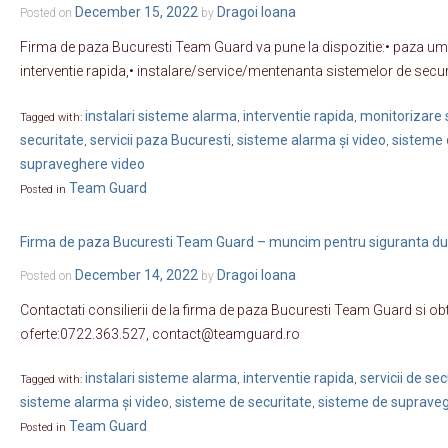
December 15, 2022
Dragoi Ioana
Posted on
by
Firma de paza Bucuresti Team Guard va pune la dispozitie:• paza um
interventie rapida,• instalare/service/mentenanta sistemelor de secur
instalari sisteme alarma
interventie rapida
monitorizare s
Tagged with:
,
,
securitate
servicii paza Bucuresti
sisteme alarma și video
sisteme 
,
,
,
supraveghere video
Team Guard
Posted in
Firma de paza Bucuresti Team Guard – muncim pentru siguranta 
December 14, 2022
Dragoi Ioana
Posted on
by
Contactati consilierii de la firma de paza Bucuresti Team Guard si obt
oferte:0722.363.527, contact@teamguard.ro
instalari sisteme alarma
interventie rapida
servicii de sec
Tagged with:
,
,
sisteme alarma și video
sisteme de securitate
sisteme de supraveg
,
,
Team Guard
Posted in