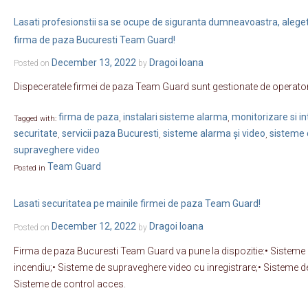
Lasati profesionstii sa se ocupe de siguranta dumneavoastra, alegeti 
firma de paza Bucuresti Team Guard!
December 13, 2022
Dragoi Ioana
Posted on
by
Dispeceratele firmei de paza Team Guard sunt gestionate de operatori
firma de paza
instalari sisteme alarma
monitorizare si in
Tagged with:
,
,
securitate
servicii paza Bucuresti
sisteme alarma și video
sisteme 
,
,
,
supraveghere video
Team Guard
Posted in
Lasati securitatea pe mainile firmei de paza Team Guard!
December 12, 2022
Dragoi Ioana
Posted on
by
Firma de paza Bucuresti Team Guard va pune la dispozitie:• Sisteme an
incendiu;• Sisteme de supraveghere video cu inregistrare;• Sisteme de 
Sisteme de control acces.