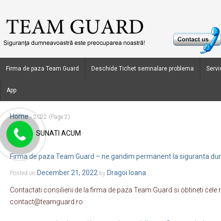
Firma de paza Team Guard
Deschide Tichet semnalare problema
Servic
App
Home
›
2022
(Page 2)
SUNATI ACUM
Yearly Archives:
2022
Firma de paza Team Guard – ne gandim permanent la siguranta d
December 21, 2022
Dragoi Ioana
Posted on
by
Contactati consilierii de la firma de paza Team Guard si obtineti cele
contact@teamguard.ro