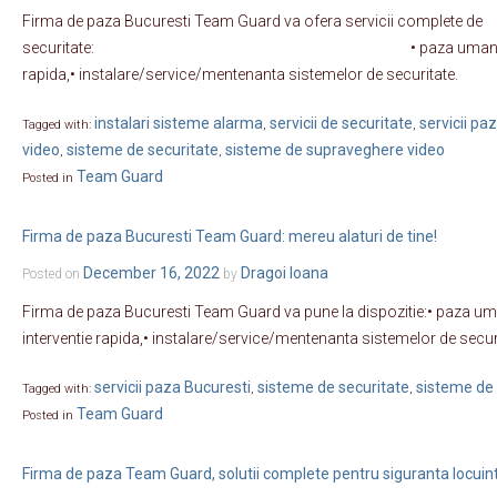
Firma de paza Bucuresti Team Guard va ofera servicii complete de
securitate: • paza umana,• monitoriza
rapida,• instalare/service/mentenanta sistemelor de securitate.
instalari sisteme alarma
servicii de securitate
servicii pa
Tagged with:
,
,
video
sisteme de securitate
sisteme de supraveghere video
,
,
Team Guard
Posted in
Firma de paza Bucuresti Team Guard: mereu alaturi de tine!
December 16, 2022
Dragoi Ioana
Posted on
by
Firma de paza Bucuresti Team Guard va pune la dispozitie:• paza um
interventie rapida,• instalare/service/mentenanta sistemelor de secur
servicii paza Bucuresti
sisteme de securitate
sisteme de
Tagged with:
,
,
Team Guard
Posted in
Firma de paza Team Guard, solutii complete pentru siguranta locuint