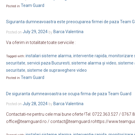
Team Guard
Posted in
Siguranta dumneavoastra este preocuparea firmei de paza Team G
July 29, 2024
Barca Valentina
Posted on
by
Va oferim in totalitate toate serviciile :
instalari sisteme alarma
interventie rapida
monitorizare s
Tagged with:
,
,
securitate
servicii paza Bucuresti
sisteme alarma și video
sisteme 
,
,
,
securitate
sisteme de supraveghere video
,
Team Guard
Posted in
De siguranta dumneavoastra se ocupa firma de paza Team Guard
July 28, 2024
Barca Valentina
Posted on
by
Contactati-ne pentru cele mai bune oferte !Tel: 0722.363.527 / 0767.
office@teamguard.ro / contact@teamguard.rohttps://www.teamgua
instalari sisteme alarma
interventie rapida
monitorizare s