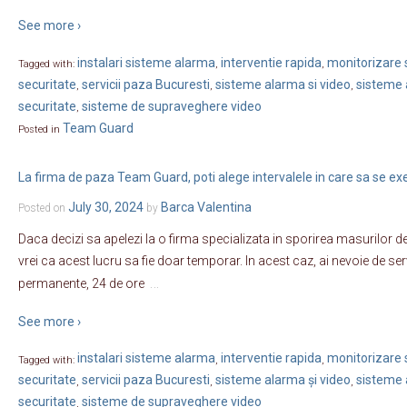
See more ›
instalari sisteme alarma
interventie rapida
monitorizare s
Tagged with:
,
,
securitate
servicii paza Bucuresti
sisteme alarma si video
sisteme 
,
,
,
securitate
sisteme de supraveghere video
,
Team Guard
Posted in
La firma de paza Team Guard, poti alege intervalele in care sa se exer
July 30, 2024
Barca Valentina
Posted on
by
Daca decizi sa apelezi la o firma specializata in sporirea masurilor de
vrei ca acest lucru sa fie doar temporar. In acest caz, ai nevoie de ser
…
permanente, 24 de ore
See more ›
instalari sisteme alarma
interventie rapida
monitorizare s
Tagged with:
,
,
securitate
servicii paza Bucuresti
sisteme alarma și video
sisteme 
,
,
,
securitate
sisteme de supraveghere video
,