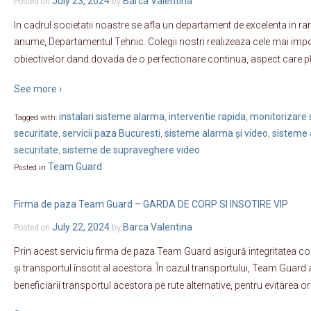
July 23, 2024
Barca Valentina
Posted on
by
In cadrul societatii noastre se afla un departament de excelenta in rand
anume, Departamentul Tehnic. Colegii nostri realizeaza cele mai impo
obiectivelor dand dovada de o perfectionare continua, aspect care p
See more ›
instalari sisteme alarma
interventie rapida
monitorizare s
Tagged with:
,
,
securitate
servicii paza Bucuresti
sisteme alarma și video
sisteme 
,
,
,
securitate
sisteme de supraveghere video
,
Team Guard
Posted in
Firma de paza Team Guard – GARDA DE CORP SI INSOTIRE VIP
July 22, 2024
Barca Valentina
Posted on
by
Prin acest serviciu firma de paza Team Guard asigură integritatea cor
și transportul însotit al acestora. În cazul transportului, Team Gua
beneficiarii transportul acestora pe rute alternative, pentru evitarea or