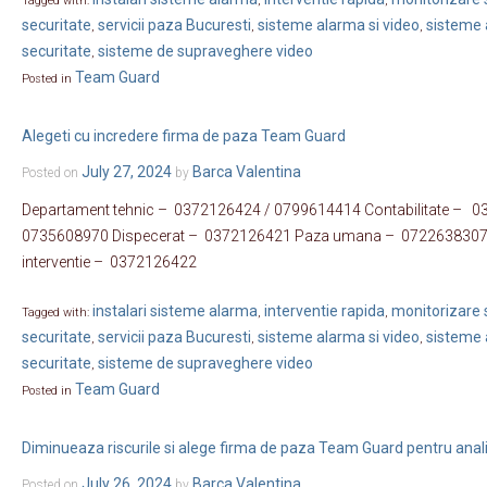
Tagged with:
,
,
securitate
servicii paza Bucuresti
sisteme alarma si video
sisteme 
,
,
,
securitate
sisteme de supraveghere video
,
Team Guard
Posted in
Alegeti cu incredere firma de paza Team Guard
July 27, 2024
Barca Valentina
Posted on
by
Departament tehnic – 0372126424 / 0799614414 Contabilitate – 0
0735608970 Dispecerat – 0372126421 Paza umana – 0722638307 G
interventie – 0372126422
instalari sisteme alarma
interventie rapida
monitorizare s
Tagged with:
,
,
securitate
servicii paza Bucuresti
sisteme alarma si video
sisteme 
,
,
,
securitate
sisteme de supraveghere video
,
Team Guard
Posted in
Diminueaza riscurile si alege firma de paza Team Guard pentru analiza
July 26, 2024
Barca Valentina
Posted on
by