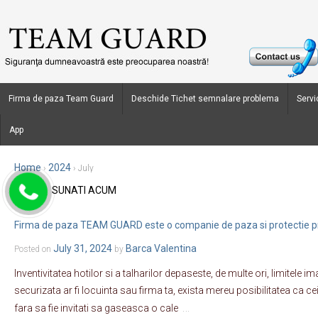
Firma de paza Team Guard
Deschide Tichet semnalare problema
Servic
App
Home
2024
›
›
July
SUNATI ACUM
Monthly Archives:
July 2024
Firma de paza TEAM GUARD este o companie de paza si protectie p
July 31, 2024
Barca Valentina
Posted on
by
Inventivitatea hotilor si a talharilor depaseste, de multe ori, limitele im
securizata ar fi locuinta sau firma ta, exista mereu posibilitatea ca cei
…
fara sa fie invitati sa gaseasca o cale