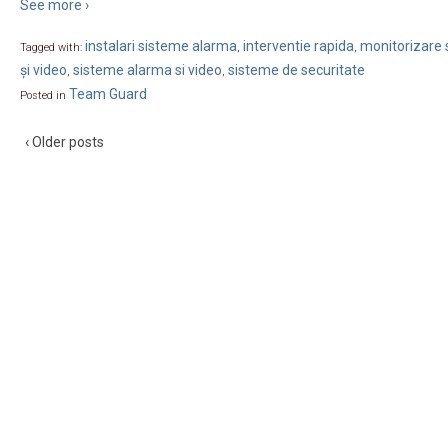
See more ›
instalari sisteme alarma
interventie rapida
monitorizare s
Tagged with:
,
,
și video
sisteme alarma si video
sisteme de securitate
,
,
Team Guard
Posted in
‹ Older posts