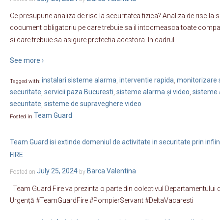
Ce presupune analiza de risc la securitatea fizica? Analiza de risc la s
document obligatoriu pe care trebuie sa il intocmeasca toate companii
…
si care trebuie sa asigure protectia acestora. In cadrul
See more ›
instalari sisteme alarma
interventie rapida
monitorizare s
Tagged with:
,
,
securitate
servicii paza Bucuresti
sisteme alarma și video
sisteme 
,
,
,
securitate
sisteme de supraveghere video
,
Team Guard
Posted in
Team Guard isi extinde domeniul de activitate in securitate prin inf
FIRE
July 25, 2024
Barca Valentina
Posted on
by
Team Guard Fire va prezinta o parte din colectivul Departamentului de 
Urgență #TeamGuardFire #PompierServant #DeltaVacaresti