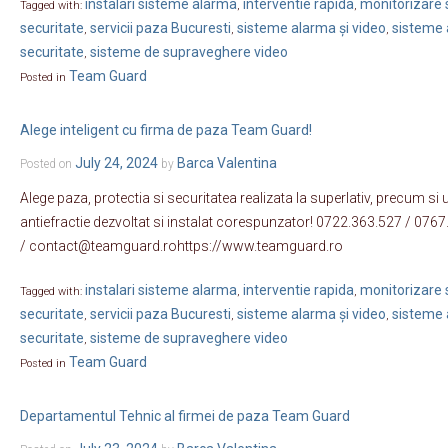
instalari sisteme alarma
interventie rapida
monitorizare s
Tagged with:
,
,
securitate
servicii paza Bucuresti
sisteme alarma și video
sisteme 
,
,
,
securitate
sisteme de supraveghere video
,
Team Guard
Posted in
Alege inteligent cu firma de paza Team Guard!
July 24, 2024
Barca Valentina
Posted on
by
Alege paza, protectia si securitatea realizata la superlativ, precum s
antiefractie dezvoltat si instalat corespunzator! 0722.363.527 / 07
/ contact@teamguard.rohttps://www.teamguard.ro
instalari sisteme alarma
interventie rapida
monitorizare s
Tagged with:
,
,
securitate
servicii paza Bucuresti
sisteme alarma și video
sisteme 
,
,
,
securitate
sisteme de supraveghere video
,
Team Guard
Posted in
Departamentul Tehnic al firmei de paza Team Guard