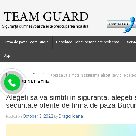
Firma de paza Team Guard
Deschide Tichet semnalare problema
Servic
App
Home
Team Guard
›
›
Alegeti sa va simtiti in siguranta, alegeti serviciile de se
SUNATI ACUM
Bucuresti Team Guard
Alegeti sa va simtiti in siguranta, alegeti 
securitate oferite de firma de paza Buc
October 3, 2022
Dragoi Ioana
Posted on
by