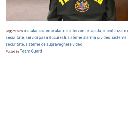
instalari sisteme alarma
interventie rapida
monitorizare s
Tagged with:
,
,
securitate
servicii paza Bucuresti
sisteme alarma și video
sisteme 
,
,
,
securitate
sisteme de supraveghere video
,
Team Guard
Posted in