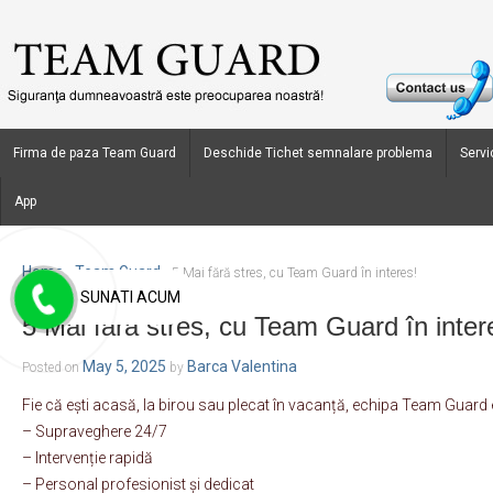
Firma de paza Team Guard
Deschide Tichet semnalare problema
Servic
App
Home
Team Guard
›
›
5 Mai fără stres, cu Team Guard în interes!
SUNATI ACUM
5 Mai fără stres, cu Team Guard în inter
May 5, 2025
Barca Valentina
Posted on
by
Fie că ești acasă, la birou sau plecat în vacanță, echipa Team Guard 
– Supraveghere 24/7
– Intervenție rapidă
– Personal profesionist și dedicat