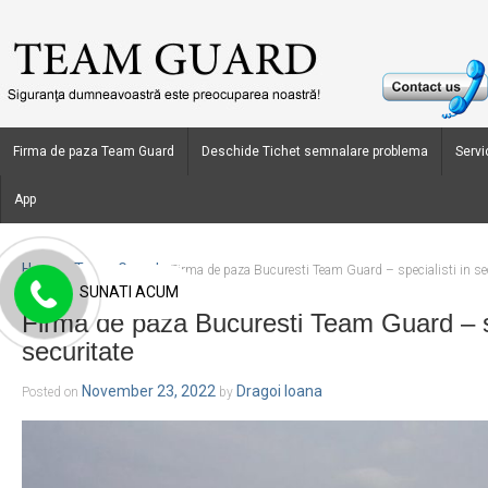
Firma de paza Team Guard
Deschide Tichet semnalare problema
Servic
App
Home
Team Guard
›
›
Firma de paza Bucuresti Team Guard – specialisti in se
SUNATI ACUM
Firma de paza Bucuresti Team Guard – sp
securitate
November 23, 2022
Dragoi Ioana
Posted on
by