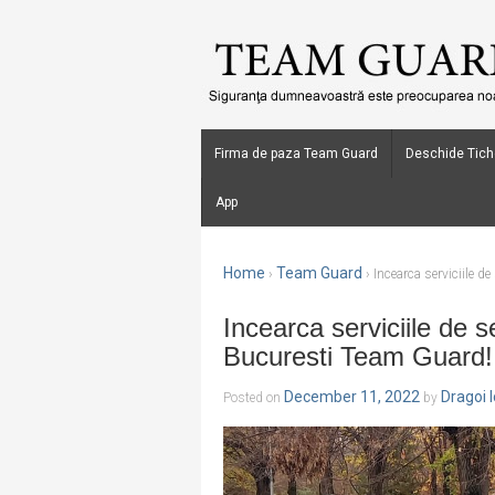
Firma de paza Team Guard
Deschide Tich
App
Home
Team Guard
›
›
Incearca serviciile d
Incearca serviciile de s
Bucuresti Team Guard!
December 11, 2022
Dragoi 
Posted on
by