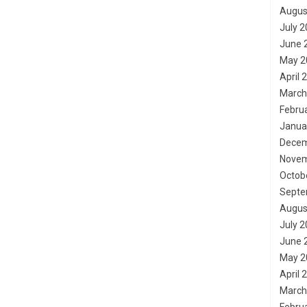
Augus
July 
June 
May 2
April 
March
Febru
Janua
Decem
Novem
Octob
Septe
Augus
July 
June 
May 2
April 
March