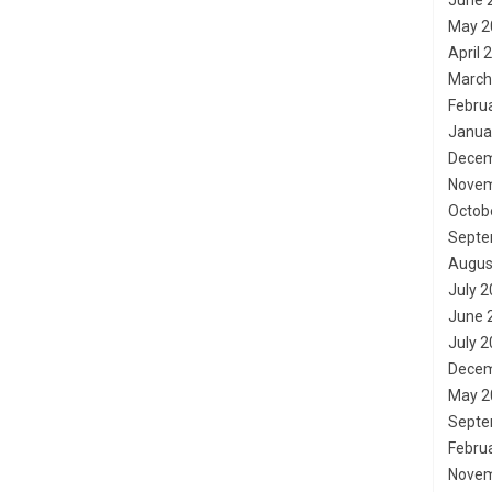
June 
May 2
April 
March
Febru
Janua
Decem
Novem
Octob
Septe
Augus
July 
June 
July 
Decem
May 2
Septe
Febru
Novem