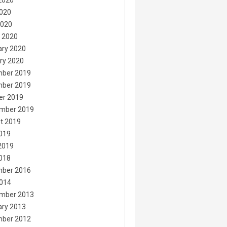
2020
020
2020
 2020
ary 2020
ry 2020
ber 2019
ber 2019
er 2019
mber 2019
t 2019
2019
2019
2018
ber 2016
014
mber 2013
ary 2013
ber 2012