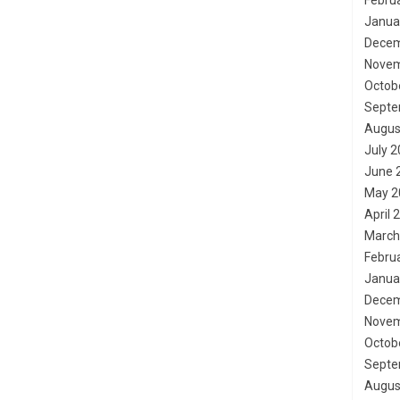
Febru
Janua
Decem
Novem
Octob
Septe
Augus
July 
June 
May 2
April 
March
Febru
Janua
Decem
Novem
Octob
Septe
Augus