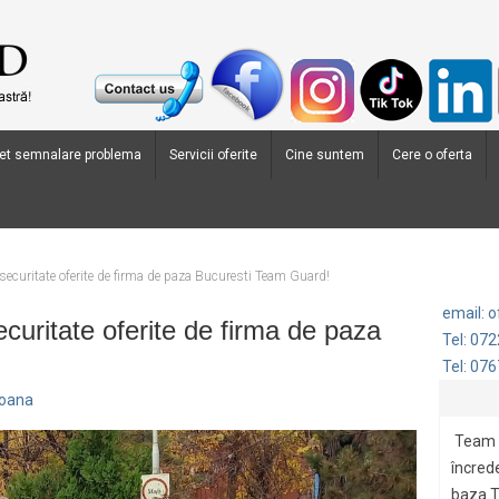
et semnalare problema
Servicii oferite
Cine suntem
Cere o oferta
e securitate oferite de firma de paza Bucuresti Team Guard!
email: 
ecuritate oferite de firma de paza
Tel: 07
Tel: 07
Ioana
Team 
încrede
baza.