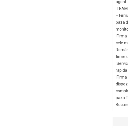
agent
TEAM 
– Firm
paza di
monito
Firma
cele m
Români
firme d
Servic
rapida
Firma
dispozi
comple
paza T
Bucures