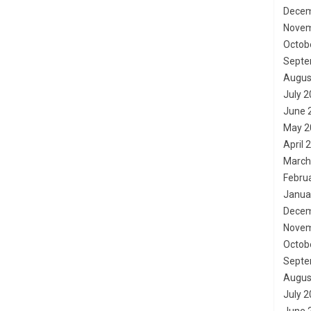
Decem
Novem
Octob
Septe
Augus
July 
June 
May 2
April 
March
Febru
Janua
Decem
Novem
Octob
Septe
Augus
July 