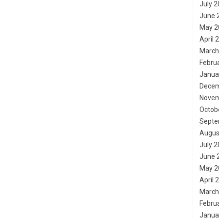
July 
June 
May 2
April 
March
Febru
Janua
Decem
Novem
Octob
Septe
Augus
July 
June 
May 2
April 
March
Febru
Janua