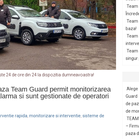
Team 
Încrede
Team G
baza!
Team 
interve
Team 
singur
e 24 de ore din 24 la dispozitia dumneavoastra!
paza Team Guard permit monitorizarea
Alege 
alarma si sunt gestionate de operatori
Guard 
de paza
de mon
erventie rapida
monitorizare si interventie
sisteme de
,
,
TEAM 
– Firm
paza di