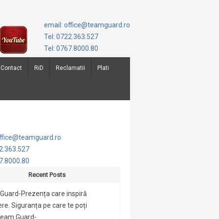
email: office@teamguard.ro
Tel: 0722.363.527
Tel: 0767.8000.80
Contact
RiD
Reclamatii
Plati
office@teamguard.ro
22.363.527
67.8000.80
Recent Posts
Guard-Prezența care inspiră
re. Siguranța pe care te poți
Team Guard-