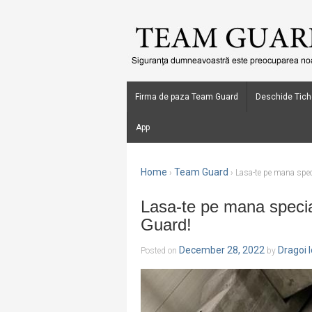
Firma de paza Team Guard
Deschide Tich
App
Home
Team Guard
›
›
Lasa-te pe mana spec
Lasa-te pe mana special
Guard!
December 28, 2022
Dragoi 
Posted on
by