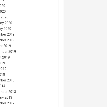
2020
020
2020
 2020
ary 2020
ry 2020
ber 2019
ber 2019
er 2019
mber 2019
t 2019
2019
2019
2018
ber 2016
014
mber 2013
ary 2013
ber 2012