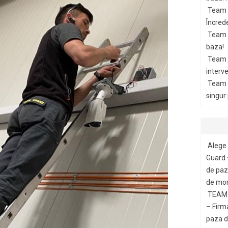
Team 
Încrede
Team G
baza!
Team 
interve
Team 
singur
Alege 
Guard 
de paza
de mon
TEAM 
– Firm
paza di