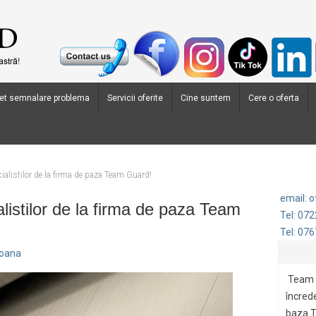
et semnalare problema
Servicii oferite
Cine suntem
Cere o oferta
ialistilor de la firma de paza Team Guard!
email: 
istilor de la firma de paza Team
Tel: 07
Tel: 07
Ioana
Team 
încrede
baza.