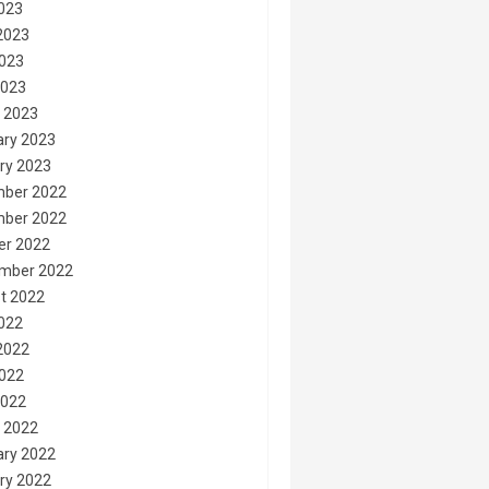
2023
2023
023
2023
 2023
ary 2023
ry 2023
ber 2022
ber 2022
er 2022
mber 2022
t 2022
2022
2022
022
2022
 2022
ary 2022
ry 2022