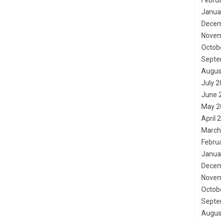
Febru
Janua
Decem
Novem
Octob
Septe
Augus
July 
June 
May 2
April 
March
Febru
Janua
Decem
Novem
Octob
Septe
Augus