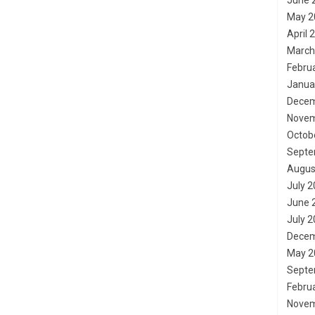
June 
May 2
April 
March
Febru
Janua
Decem
Novem
Octob
Septe
Augus
July 
June 
July 
Decem
May 2
Septe
Febru
Novem