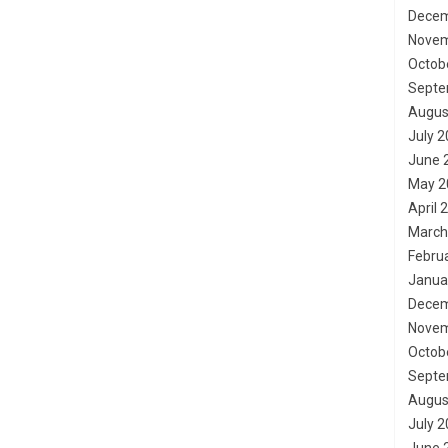
Decem
Novem
Octob
Septe
Augus
July 
June 
May 2
April 
March
Febru
Janua
Decem
Novem
Octob
Septe
Augus
July 