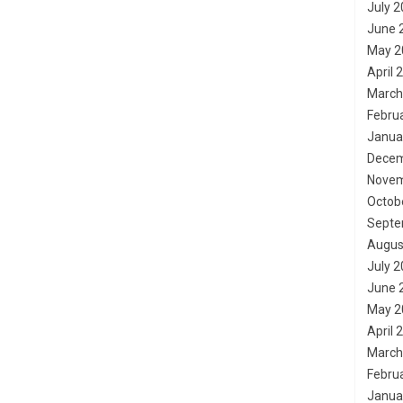
July 
June 
May 2
April 
March
Febru
Janua
Decem
Novem
Octob
Septe
Augus
July 
June 
May 2
April 
March
Febru
Janua