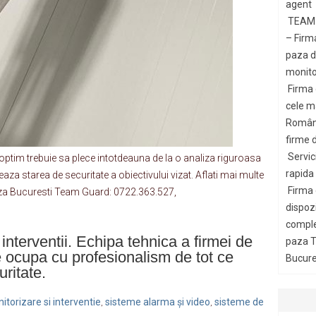
agent
TEAM 
– Firm
paza di
monito
Firma
cele m
Români
firme d
Servic
optim trebuie sa plece intotdeauna de la o analiza riguroasa
rapida
eaza starea de securitate a obiectivului vizat. Aflati mai multe
Firma
e paza Bucuresti Team Guard: 0722.363.527,
dispozi
comple
interventii. Echipa tehnica a firmei de
paza T
 ocupa cu profesionalism de tot ce
Bucures
ritate.
itorizare si interventie
sisteme alarma și video
sisteme de
,
,