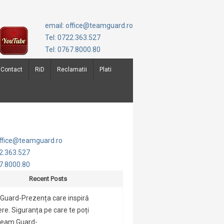
email: office@teamguard.ro
Tel: 0722.363.527
Tel: 0767.8000.80
Contact
RiD
Reclamatii
Plati
office@teamguard.ro
22.363.527
67.8000.80
Recent Posts
Guard-Prezența care inspiră
re. Siguranța pe care te poți
Team Guard-