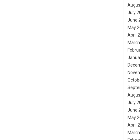
Augus
July 
June 
May 2
April 
March
Febru
Janua
Decem
Novem
Octob
Septe
Augus
July 
June 
May 2
April 
March