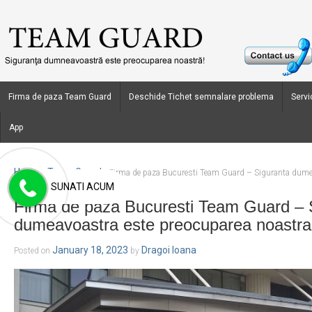
Firma de paza Team Guard
Deschide Tichet semnalare problema
Servic
App
Home
Team Guard
›
›
Firma de paza Bucuresti Team Guard – Siguranta dumea
SUNATI ACUM
Firma de paza Bucuresti Team Guard – 
dumeavoastra este preocuparea noastra
January 18, 2023
Dragoi Ioana
Posted on
by