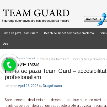
Firma de paza Team Guard
Deschide Tichet semnalare problema
Servic
App
Home
Team Guard
›
›
Firma de paza Team Gard – accesibilitate și profesiona
SUNATI ACUM
Firma de paza Team Gard – accesibilitat
profesionalism
April 23, 2023
Dragoi Ioana
Posted on
by
Spre deosebire de alte sisteme de securitate, sistemul video oferit d
identifica persoanele si actiunile suspecte si ofera dovada inregistra