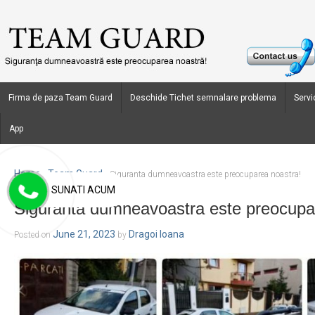
Firma de paza Team Guard
Deschide Tichet semnalare problema
Servic
App
Home
Team Guard
›
›
Siguranta dumneavoastra este preocuparea noastra!
SUNATI ACUM
Siguranta dumneavoastra este preocupa
June 21, 2023
Dragoi Ioana
Posted on
by