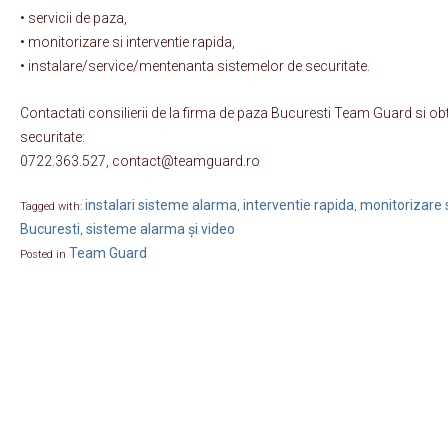
• servicii de paza,
• monitorizare si interventie rapida,
• instalare/service/mentenanta sistemelor de securitate.
Contactati consilierii de la firma de paza Bucuresti Team Guard si obt
securitate:
0722.363.527, contact@teamguard.ro
instalari sisteme alarma
interventie rapida
monitorizare s
Tagged with:
,
,
Bucuresti
sisteme alarma și video
,
Team Guard
Posted in