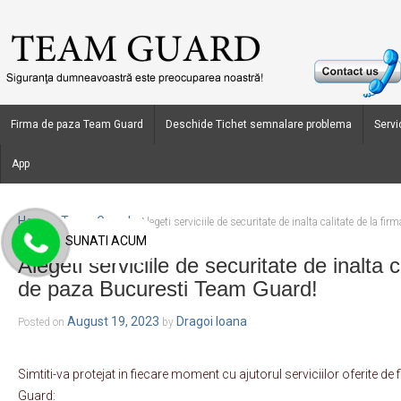
Firma de paza Team Guard
Deschide Tichet semnalare problema
Servic
App
Home
Team Guard
›
›
Alegeti serviciile de securitate de inalta calitate de la 
SUNATI ACUM
Alegeti serviciile de securitate de inalta c
de paza Bucuresti Team Guard!
August 19, 2023
Dragoi Ioana
Posted on
by
Simtiti-va protejat in fiecare moment cu ajutorul serviciilor oferite d
Guard: