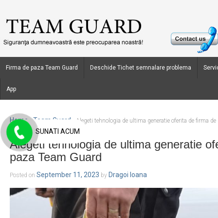
Firma de paza Team Guard
Deschide Tichet semnalare problema
Servic
App
Home
Team Guard
›
›
Alegeti tehnologia de ultima generatie oferita de firma 
SUNATI ACUM
Alegeti tehnologia de ultima generatie of
paza Team Guard
September 11, 2023
Dragoi Ioana
Posted on
by