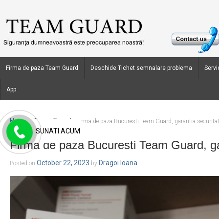
Firma de paza Team Guard
Deschide Tichet semnalare problema
Servic
App
Home
Team Guard
›
›
Firma de paza Bucuresti Team Guard, garantia securitat
SUNATI ACUM
Firma de paza Bucuresti Team Guard, gar
October 22, 2023
Dragoi Ioana
Posted on
by