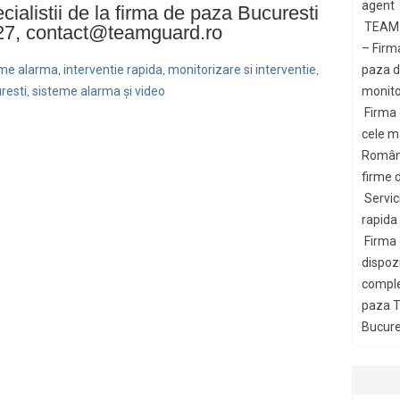
agent
ecialistii de la firma de paza Bucuresti
TEAM 
27, contact@teamguard.ro
– Firm
paza di
teme alarma
interventie rapida
monitorizare si interventie
,
,
,
monito
resti
sisteme alarma și video
,
Firma
cele m
Români
firme d
Servic
rapida
Firma
dispozi
comple
paza T
Bucures