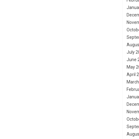
Febru
Janua
Decem
Novem
Octob
Septe
Augus
July 
June 
May 2
April 
March
Febru
Janua
Decem
Novem
Octob
Septe
Augus