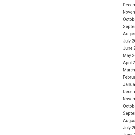
Decem
Novem
Octob
Septe
Augus
July 
June 
May 2
April 
March
Febru
Janua
Decem
Novem
Octob
Septe
Augus
July 