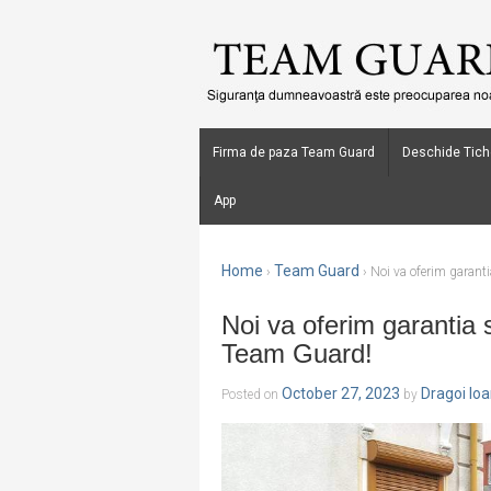
Firma de paza Team Guard
Deschide Tich
App
Home
Team Guard
›
›
Noi va oferim garanti
Noi va oferim garantia s
Team Guard!
October 27, 2023
Dragoi Io
Posted on
by