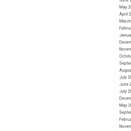
June 
May 2
April 
March
Febru
Janua
Decem
Novem
Octob
Septe
Augus
July 
June 
July 
Decem
May 2
Septe
Febru
Novem