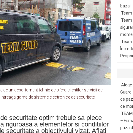
baza!
Team 
Team G
siguran
momen
Team 
Încred
Respon
Alege 
de un departament tehnic ce ofera clientilor servicii de
Guard 
tru intreaga gama de sisteme electronice de securitate
de paza
de mon
TEAM 
de securitate optim trebuie sa plece
– Firm
a riguroasa a elementelor si conditiilor
paza di
 securitate a obiectivului vizat. Aflati