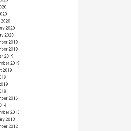
2020
020
2020
 2020
ary 2020
ry 2020
ber 2019
ber 2019
er 2019
mber 2019
t 2019
2019
2019
2018
ber 2016
014
mber 2013
ary 2013
ber 2012