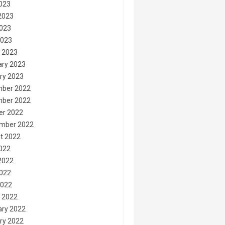
2023
2023
023
2023
 2023
ary 2023
ry 2023
ber 2022
ber 2022
er 2022
mber 2022
t 2022
2022
2022
022
2022
 2022
ary 2022
ry 2022