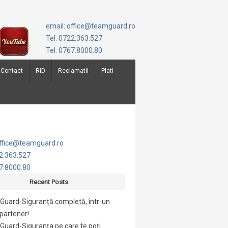
email: office@teamguard.ro
Tel: 0722.363.527
Tel: 0767.8000.80
Contact
RiD
Reclamatii
Plati
office@teamguard.ro
22.363.527
67.8000.80
Recent Posts
Guard-Siguranță completă, într-un
 partener!
uard-Siguranța pe care te poți