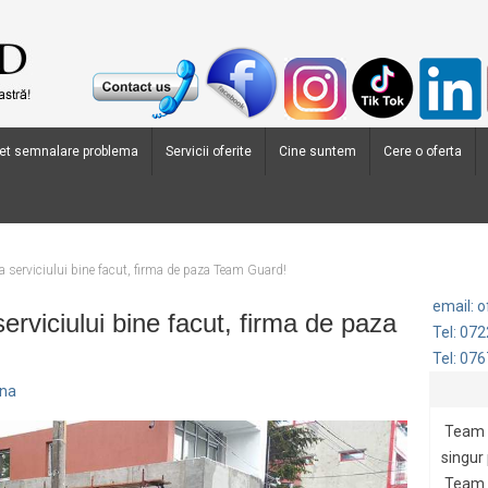
et semnalare problema
Servicii oferite
Cine suntem
Cere o oferta
a serviciului bine facut, firma de paza Team Guard!
email: 
erviciului bine facut, firma de paza
Tel: 07
Tel: 07
ana
Team 
singur
Team G