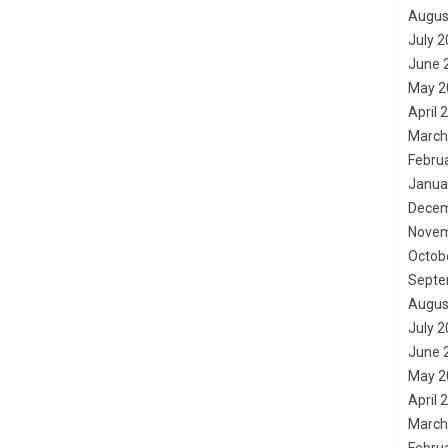
Augus
July 
June 
May 2
April 
March
Febru
Janua
Decem
Novem
Octob
Septe
Augus
July 
June 
May 2
April 
March