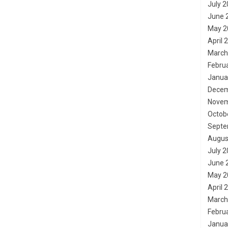
July 
June 
May 2
April 
March
Febru
Janua
Decem
Novem
Octob
Septe
Augus
July 
June 
May 2
April 
March
Febru
Janua