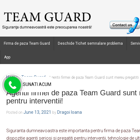
Firma de paza Team Guard
Deschide Tichet semnalare problema
Servic
App
Home
Team Guard
›
›
Agentii firmei de paza Team Guard sunt mereu pregatiti p
SUNATI ACUM
Agentii firmei de paza Team Guard sunt 
pentru interventii!
June 13, 2021
Dragoi Ioana
Posted on
by
Siguranta dumneavoastra este importanta pentru firma de paza Tea
dispozitie agenti seriosi si pregatiti pentru interventii, tehnologie de ul