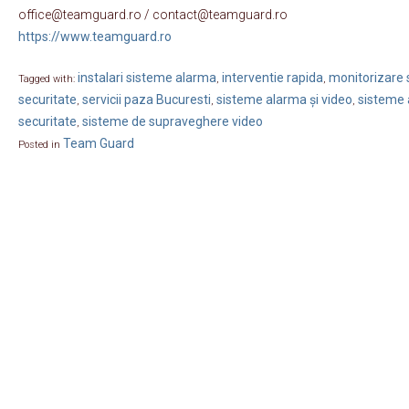
office@teamguard.ro / contact@teamguard.ro
https://www.teamguard.ro
instalari sisteme alarma
interventie rapida
monitorizare s
Tagged with:
,
,
securitate
servicii paza Bucuresti
sisteme alarma și video
sisteme 
,
,
,
securitate
sisteme de supraveghere video
,
Team Guard
Posted in