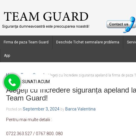
Firma de paza Team Guard
Deschide Tichet semnalare problema
Servic
App
Home
Team Guard
›
›
Alegeți cu încredere siguranța apeland la firma de paza
SUNATI ACUM
Alegeți cu încredere siguranța apeland l
Team Guard!
September 3, 2024
Barca Valentina
Posted on
by
Pentru mai multe detalii :
0722.363.527 / 0767.800. 080