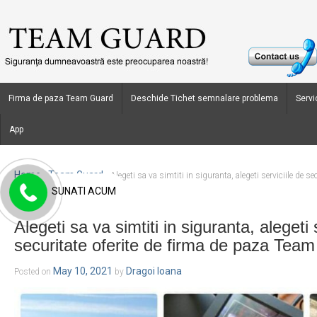
Firma de paza Team Guard
Deschide Tichet semnalare problema
Servic
App
Home
Team Guard
›
›
Alegeti sa va simtiti in siguranta, alegeti serviciile de s
SUNATI ACUM
Guard
Alegeti sa va simtiti in siguranta, alegeti 
securitate oferite de firma de paza Tea
May 10, 2021
Dragoi Ioana
Posted on
by