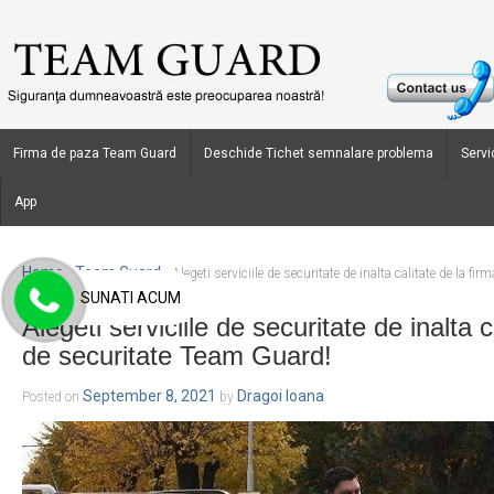
Firma de paza Team Guard
Deschide Tichet semnalare problema
Servic
App
Home
Team Guard
›
›
Alegeti serviciile de securitate de inalta calitate de la f
SUNATI ACUM
Alegeti serviciile de securitate de inalta c
de securitate Team Guard!
September 8, 2021
Dragoi Ioana
Posted on
by