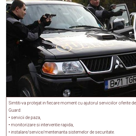
Simtiti-va protejat in fiecare moment cu ajutorul serviciilor oferite 
Guard:
• servicii de paza,
• monitorizare si interventie rapida,
• instalare/service/mentenanta sistemelor de securitate.