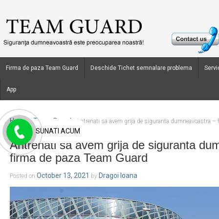
Firma de paza Team Guard
Deschide Tichet semnalare problema
Servic
App
Home
Team Guard
›
›
Antrenati sa avem grija de siguranta dumneavoastra –
SUNATI ACUM
Antrenati sa avem grija de siguranta du
firma de paza Team Guard
October 13, 2021
Dragoi Ioana
Posted on
by