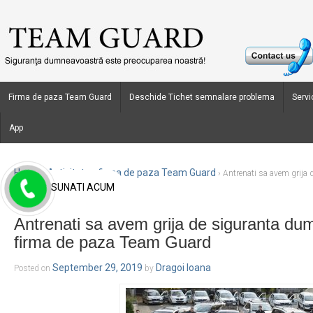
Firma de paza Team Guard
Deschide Tichet semnalare problema
Servic
App
Home
Activitate - firma de paza Team Guard
›
›
Antrenati sa avem grija
SUNATI ACUM
de paza Team Guard
Antrenati sa avem grija de siguranta du
firma de paza Team Guard
September 29, 2019
Dragoi Ioana
Posted on
by