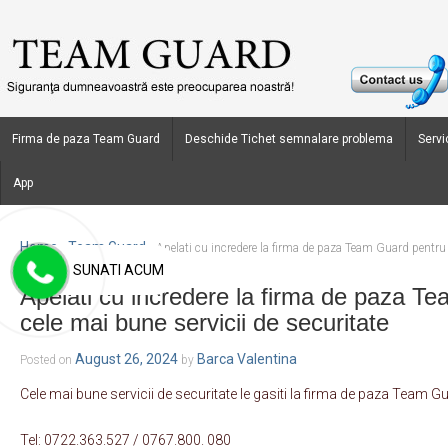
Firma de paza Team Guard
Deschide Tichet semnalare problema
Servic
App
Home
Team Guard
›
›
Apelati cu incredere la firma de paza Team Guard pentru 
SUNATI ACUM
Apelati cu incredere la firma de paza T
cele mai bune servicii de securitate
August 26, 2024
Barca Valentina
Posted on
by
Cele mai bune servicii de securitate le gasiti la firma de paza Team G
Tel: 0722.363.527 / 0767.800. 080