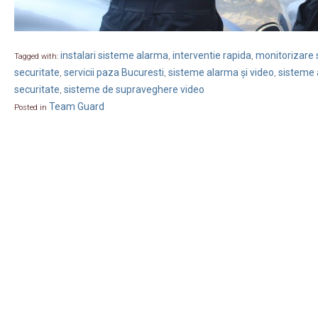
instalari sisteme alarma
interventie rapida
monitorizare s
Tagged with:
,
,
securitate
servicii paza Bucuresti
sisteme alarma și video
sisteme 
,
,
,
securitate
sisteme de supraveghere video
,
Team Guard
Posted in