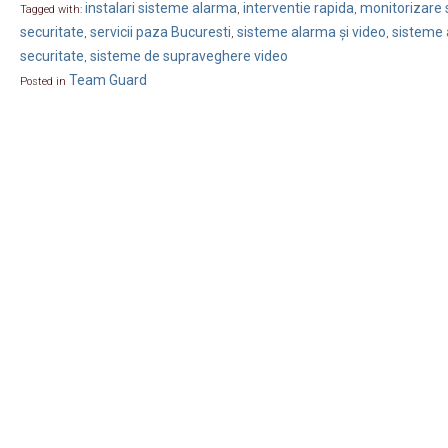
instalari sisteme alarma
interventie rapida
monitorizare s
Tagged with:
,
,
securitate
servicii paza Bucuresti
sisteme alarma și video
sisteme 
,
,
,
securitate
sisteme de supraveghere video
,
Team Guard
Posted in