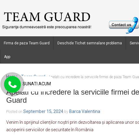
Firma de paza Team Guard
Deschide Tichet semnalare problema
Servic
App
Home
Team Guard
›
›
Apelati cu incredere la serviciile firmei de paza Team Gu
SUNATI ACUM
Apelati cu incredere la serviciile firmei
Guard
September 15, 2024
Barca Valentina
Posted on
by
Venim în sprijinul clienților noștri prin dezvoltarea și aplicarea unor 
acoperirii serviciilor de securitate în România