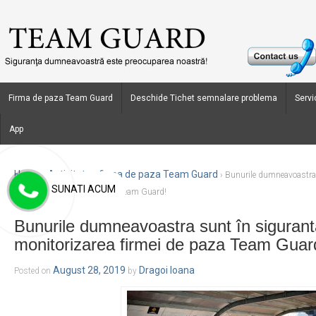
Firma de paza Team Guard
Deschide Tichet semnalare problema
Servic
App
Home
Activitate - firma de paza Team Guard
›
›
Bunurile dumneavoastra
SUNATI ACUM
monitorizarea firmei de paza Team Guard!
Bunurile dumneavoastra sunt în siguran
monitorizarea firmei de paza Team Guar
August 28, 2019
Dragoi Ioana
Posted on
by