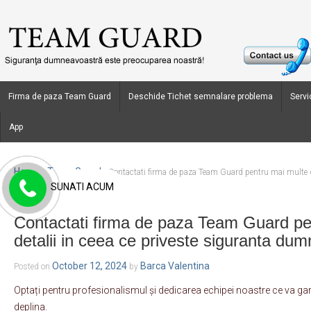
Firma de paza Team Guard
Deschide Tichet semnalare problema
Servic
App
Home
Team Guard
›
›
Contactati firma de paza Team Guard pentru mai multe de
SUNATI ACUM
dumneavostra !
Contactati firma de paza Team Guard pe
detalii in ceea ce priveste siguranta dum
October 12, 2024
Barca Valentina
Posted on
by
Optați pentru profesionalismul și dedicarea echipei noastre ce va gar
deplina.