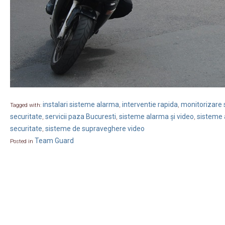
instalari sisteme alarma
interventie rapida
monitorizare s
Tagged with:
,
,
securitate
servicii paza Bucuresti
sisteme alarma și video
sisteme 
,
,
,
securitate
sisteme de supraveghere video
,
Team Guard
Posted in