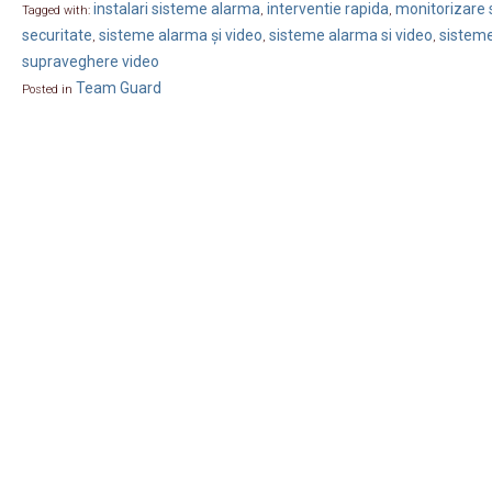
instalari sisteme alarma
interventie rapida
monitorizare s
Tagged with:
,
,
securitate
sisteme alarma și video
sisteme alarma si video
sisteme
,
,
,
supraveghere video
Team Guard
Posted in