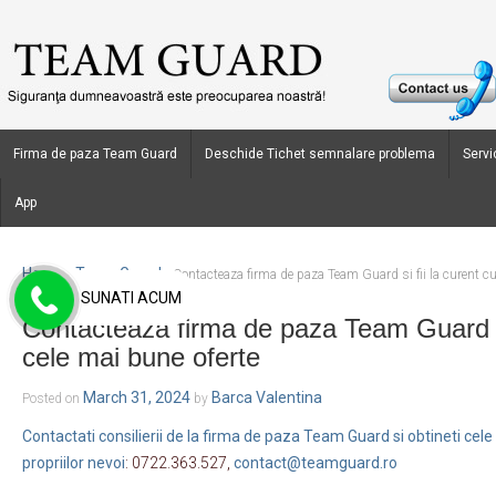
Firma de paza Team Guard
Deschide Tichet semnalare problema
Servic
App
Home
Team Guard
›
›
Contacteaza firma de paza Team Guard si fii la curent cu
SUNATI ACUM
Contacteaza firma de paza Team Guard si
cele mai bune oferte
March 31, 2024
Barca Valentina
Posted on
by
Contactati consilierii de la firma de paza Team Guard si obtineti ce
propriilor nevoi
: 0722.363.527,
contact@teamguard.ro