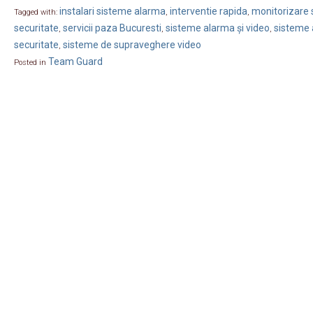
instalari sisteme alarma
interventie rapida
monitorizare s
Tagged with:
,
,
securitate
servicii paza Bucuresti
sisteme alarma și video
sisteme 
,
,
,
securitate
sisteme de supraveghere video
,
Team Guard
Posted in