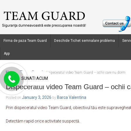
Firma de paza Team Guard
Deschide Tichet semnalare problema
Servic
App
Home
Team Guard
›
›
Dispeceratul video Team Guard – ochii care nu dorm
SUNATI ACUM
Dispeceratul video Team Guard – ochii 
January 3, 2026
Barca Valentina
Posted on
by
Prin dispeceratul video Team Guard, obiectivul tău este supraveghea
Detectăm rapid orice activitate suspectă.