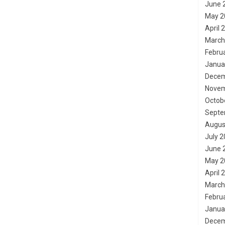
June 
May 2
April 
March
Febru
Janua
Decem
Novem
Octob
Septe
Augus
July 
June 
May 2
April 
March
Febru
Janua
Decem