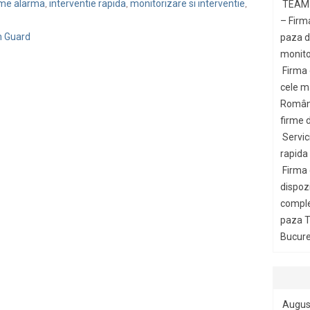
teme alarma
interventie rapida
monitorizare si interventie
TEAM 
,
,
,
– Firm
m Guard
paza di
monito
Firma
cele m
Români
firme d
Servic
rapida
Firma
dispozi
comple
paza T
Bucures
Augus