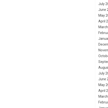
July 
June 
May 2
April 
March
Febru
Janua
Decem
Novem
Octob
Septe
Augus
July 
June 
May 2
April 
March
Febru