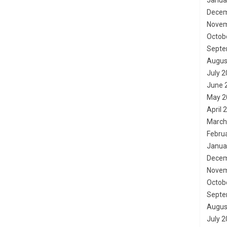
Janua
Decem
Novem
Octob
Septe
Augus
July 
June 
May 2
April 
March
Febru
Janua
Decem
Novem
Octob
Septe
Augus
July 