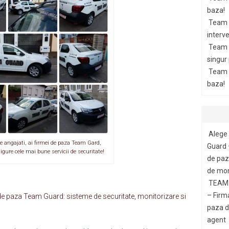
baza!
Team 
interve
Team 
singur
Team G
baza!
Alege 
e angajati, ai firmei de paza Team Gard,
Guard 
ure cele mai bune servicii de securitate!
de paza
de mon
TEAM 
– Firm
ma de paza Team Guard: sisteme de securitate, monitorizare si
paza di
agent