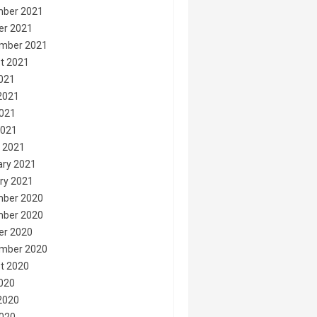
ber 2021
er 2021
mber 2021
t 2021
2021
2021
021
2021
 2021
ary 2021
ry 2021
ber 2020
ber 2020
er 2020
mber 2020
t 2020
2020
2020