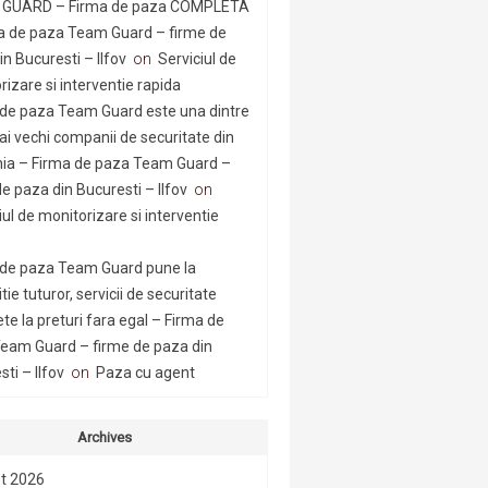
GUARD – Firma de paza COMPLETA
a de paza Team Guard – firme de
n Bucuresti – Ilfov
on
Serviciul de
rizare si interventie rapida
 de paza Team Guard este una dintre
ai vechi companii de securitate din
a – Firma de paza Team Guard –
e paza din Bucuresti – Ilfov
on
iul de monitorizare si interventie
 de paza Team Guard pune la
tie tuturor, servicii de securitate
te la preturi fara egal – Firma de
eam Guard – firme de paza din
ti – Ilfov
on
Paza cu agent
Archives
t 2026