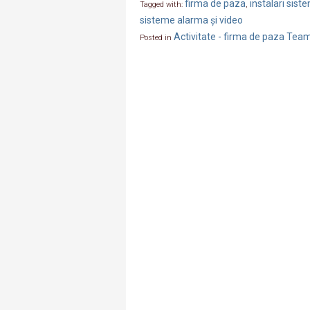
firma de paza
instalari sis
Tagged with:
,
sisteme alarma și video
Activitate - firma de paza Tea
Posted in