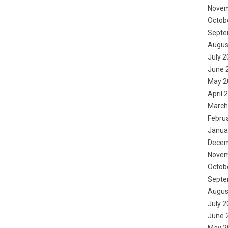
Novem
Octob
Septe
Augus
July 
June 
May 2
April 
March
Febru
Janua
Decem
Novem
Octob
Septe
Augus
July 
June 