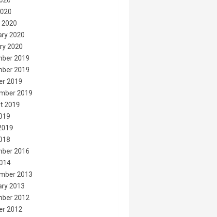
020
2020
 2020
ary 2020
ry 2020
ber 2019
ber 2019
er 2019
mber 2019
t 2019
2019
2019
2018
ber 2016
014
mber 2013
ary 2013
ber 2012
er 2012