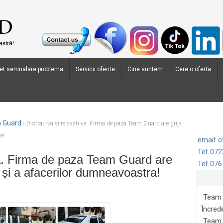
et semnalare problema
Servicii oferite
Cine suntem
Cere o oferta
m Guard
›
Distrati-va și relaxati-va. Firma de paza Team Guard are grija
a!
email: 
Tel: 07
-va. Firma de paza Team Guard are
Tel: 07
i și a afacerilor dumneavoastra!
Team 
Încrede
Team G