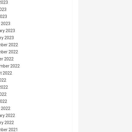
2023
023
2023
 2023
ary 2023
ry 2023
ber 2022
ber 2022
er 2022
mber 2022
t 2022
2022
2022
022
2022
 2022
ary 2022
ry 2022
ber 2021