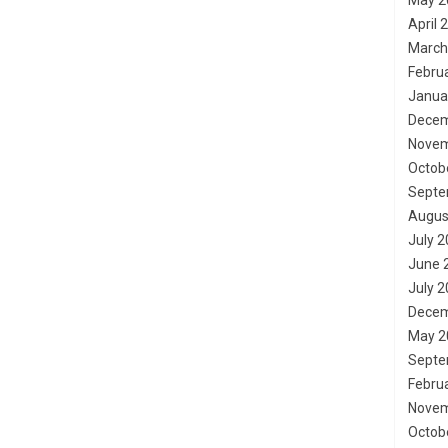
May 2
April 
March
Febru
Janua
Decem
Novem
Octob
Septe
Augus
July 
June 
July 
Decem
May 2
Septe
Febru
Novem
Octob