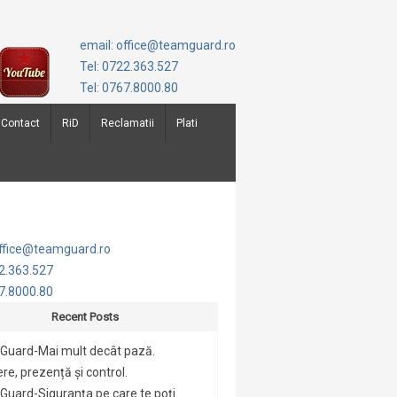
email: office@teamguard.ro
Tel: 0722.363.527
Tel: 0767.8000.80
Contact
RiD
Reclamatii
Plati
office@teamguard.ro
22.363.527
67.8000.80
Recent Posts
Guard-Mai mult decât pază.
re, prezență și control.
uard-Siguranța pe care te poți