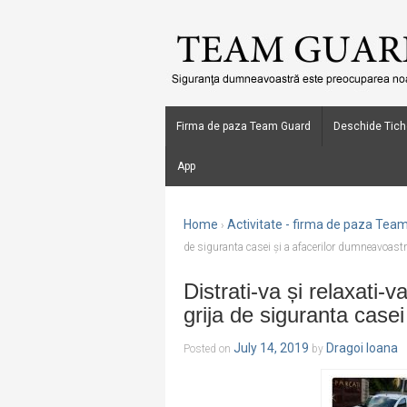
Firma de paza Team Guard
Deschide Tich
App
Home
Activitate - firma de paza Tea
›
de siguranta casei și a afacerilor dumneavoastr
Distrati-va și relaxati
grija de siguranta case
July 14, 2019
Dragoi Ioana
Posted on
by