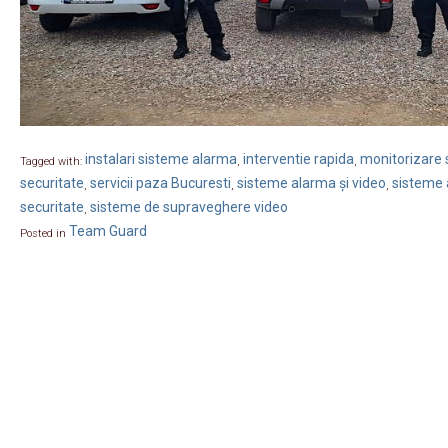
instalari sisteme alarma
interventie rapida
monitorizare s
Tagged with:
,
,
securitate
servicii paza Bucuresti
sisteme alarma și video
sisteme 
,
,
,
securitate
sisteme de supraveghere video
,
Team Guard
Posted in