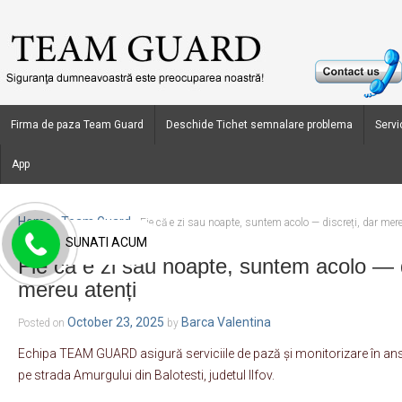
Firma de paza Team Guard
Deschide Tichet semnalare problema
Servic
App
Home
Team Guard
›
›
Fie că e zi sau noapte, suntem acolo — discreți, dar mere
SUNATI ACUM
Fie că e zi sau noapte, suntem acolo — d
mereu atenți
October 23, 2025
Barca Valentina
Posted on
by
Echipa TEAM GUARD asigură serviciile de pază și monitorizare în ans
pe strada Amurgului din Balotesti, judetul Ilfov.