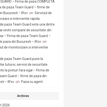
GUARD – Firma de paza COMPLETA
a de paza Team Guard – firme de
n Bucuresti – Ilfov
on
Serviciul de
rizare si interventie rapida
 de paza Team Guard este una dintre
ai vechi companii de securitate din
a – Firma de paza Team Guard –
e paza din Bucuresti – Ilfov
on
iul de monitorizare si interventie
 de paza Team Guard pune la
tie tuturor, servicii de securitate
te la preturi fara egal – Firma de
eam Guard – firme de paza din
ti – Ilfov
on
Paza cu agent
Archives
t 2026