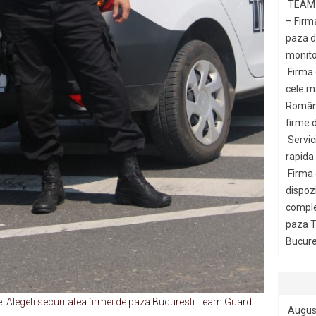
TEAM 
– Firm
paza di
monito
Firma
cele m
Români
firme d
Servic
rapida
Firma
dispozi
comple
paza T
Bucures
te. Alegeti securitatea firmei de paza Bucuresti Team Guard.
Augus