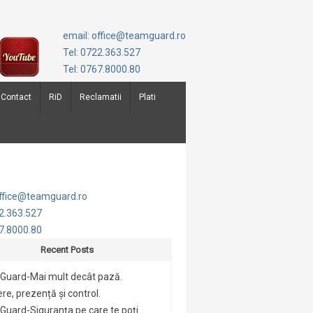
email: office@teamguard.ro
Tel: 0722.363.527
Tel: 0767.8000.80
Contact
RiD
Reclamatii
Plati
office@teamguard.ro
22.363.527
67.8000.80
Recent Posts
Guard-Mai mult decât pază.
re, prezență și control.
uard-Siguranța pe care te poți