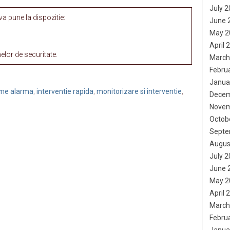
July 
 pune la dispozitie:
June 
May 2
April 
lor de securitate.
March
Febru
Janua
teme alarma
interventie rapida
monitorizare si interventie
,
,
,
Decem
Novem
Octob
Septe
Augus
July 
June 
May 2
April 
March
Febru