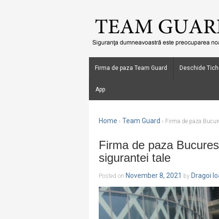
Firma de paza Team Guard
Deschide Tich
App
Home
Team Guard
›
›
Firma de paza Bucures
Firma de paza Bucurest
sigurantei tale
November 8, 2021
Dragoi I
Posted on
by