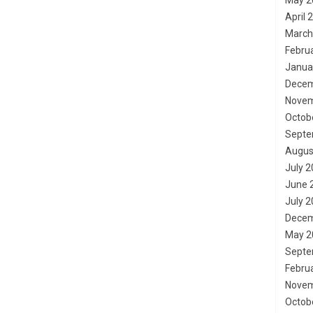
May 2
April 
March
Febru
Janua
Decem
Novem
Octob
Septe
Augus
July 
June 
July 
Decem
May 2
Septe
Febru
Novem
Octob