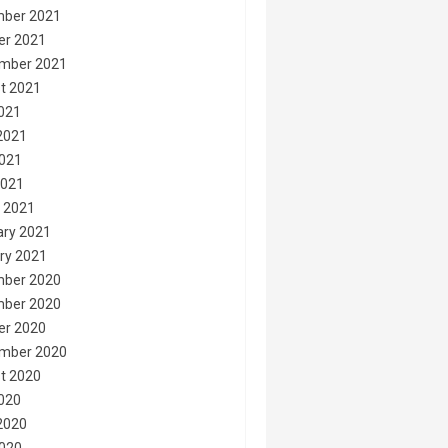
ber 2021
er 2021
mber 2021
t 2021
2021
2021
021
2021
 2021
ary 2021
ry 2021
ber 2020
ber 2020
er 2020
mber 2020
t 2020
2020
2020