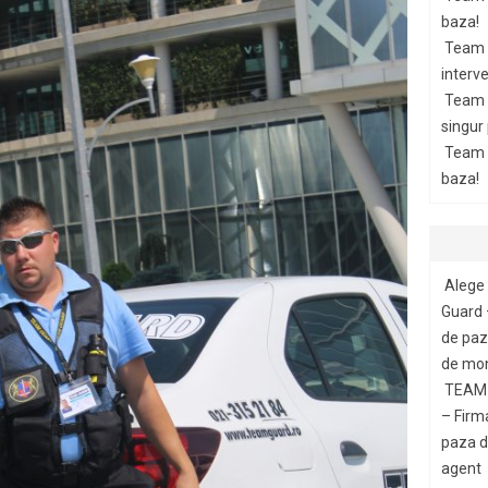
baza!
Team 
interve
Team 
singur
Team G
baza!
Alege 
Guard 
de paza
de mon
TEAM 
– Firm
paza di
agent