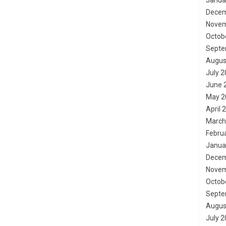
Janua
Decem
Novem
Octob
Septe
Augus
July 
June 
May 2
April 
March
Febru
Janua
Decem
Novem
Octob
Septe
Augus
July 