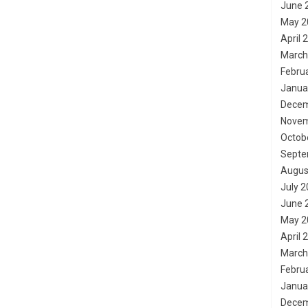
June 
May 2
April 
March
Febru
Janua
Decem
Novem
Octob
Septe
Augus
July 
June 
May 2
April 
March
Febru
Janua
Decem