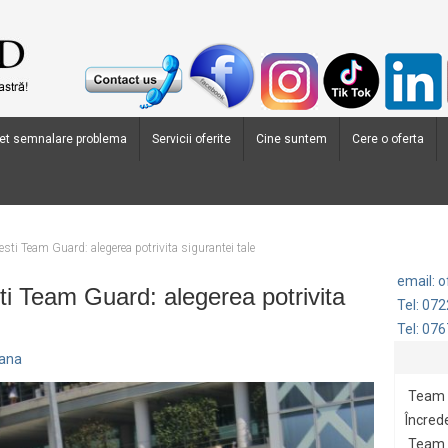
et semnalare problema
Servicii oferite
Cine suntem
Cere o oferta
ti Team Guard: alegerea potrivita sigurantei tale
email: 
i Team Guard: alegerea potrivita
Tel: 07
Tel: 07
oana
Team 
Încrede
Team G