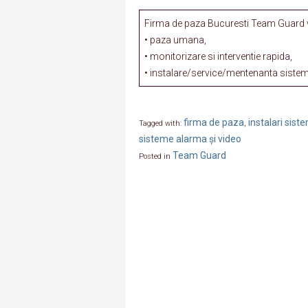
Firma de paza Bucuresti Team Guard va
• paza umana,
• monitorizare si interventie rapida,
• instalare/service/mentenanta sisteme
firma de paza
instalari sis
Tagged with:
,
sisteme alarma și video
Team Guard
Posted in