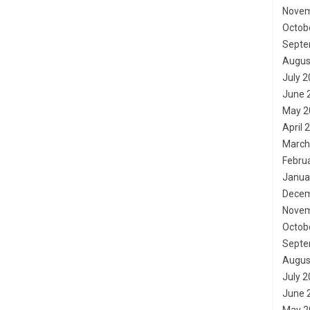
Novem
Octob
Septe
Augus
July 
June 
May 2
April 
March
Febru
Janua
Decem
Novem
Octob
Septe
Augus
July 
June 