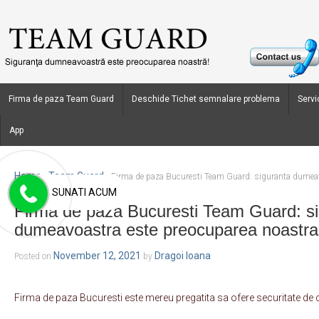
Firma de paza Team Guard
Deschide Tichet semnalare problema
Servic
App
Home
Team Guard
›
›
Firma de paza Bucuresti Team Guard: siguranta dumeav
SUNATI ACUM
Firma de paza Bucuresti Team Guard: s
dumeavoastra este preocuparea noastra
November 12, 2021
Dragoi Ioana
Posted on
by
Firma de paza Bucuresti este mereu pregatita sa ofere securitate de c