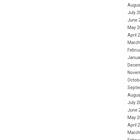
Augus
July 
June 
May 2
April 
March
Febru
Janua
Decem
Novem
Octob
Septe
Augus
July 
June 
May 2
April 
March