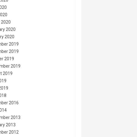
2020
020
2020
 2020
ary 2020
ry 2020
ber 2019
ber 2019
er 2019
mber 2019
t 2019
2019
2019
2018
ber 2016
014
mber 2013
ary 2013
ber 2012