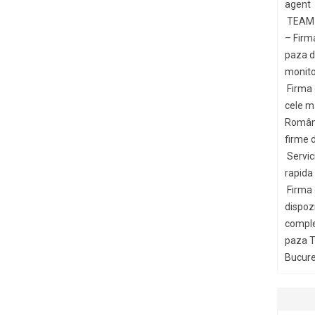
agent
TEAM 
– Firm
paza di
monito
Firma
cele m
Români
firme d
Servic
rapida
Firma
dispozi
comple
paza T
Bucures