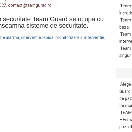
.527, contact@teamgurad.ro
Team 
Încrede
de securitate Team Guard se ocupa cu
Team G
inseamna sisteme de securitate.
baza!
Team 
teme alarma
interventie rapida
monitorizare si interventie
,
,
,
interve
Team 
singur
Alege 
Guard 
de paza
de mon
TEAM 
– Firm
paza di