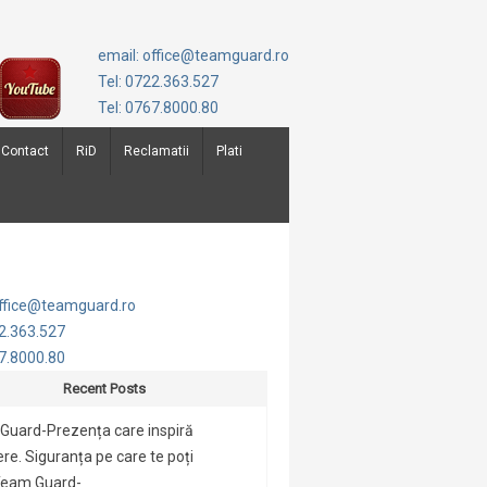
email: office@teamguard.ro
Tel: 0722.363.527
Tel: 0767.8000.80
Contact
RiD
Reclamatii
Plati
office@teamguard.ro
22.363.527
67.8000.80
Recent Posts
Guard-Prezența care inspiră
re. Siguranța pe care te poți
Team Guard-