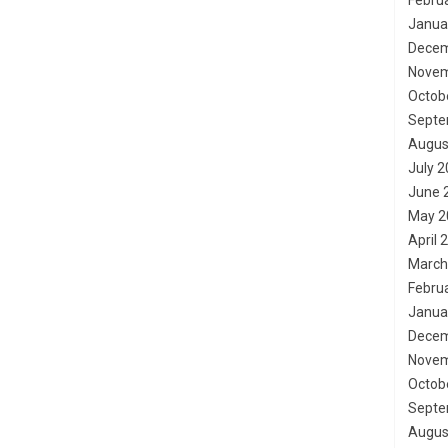
Febru
Janua
Decem
Novem
Octob
Septe
Augus
July 
June 
May 2
April 
March
Febru
Janua
Decem
Novem
Octob
Septe
Augus