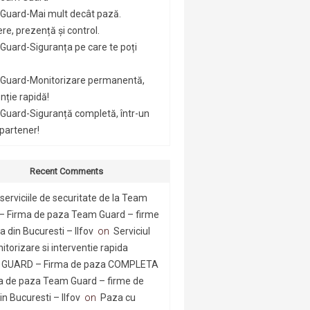
Guard-Mai mult decât pază.
re, prezență și control.
uard-Siguranța pe care te poți
Guard-Monitorizare permanentă,
nție rapidă!
Guard-Siguranță completă, într-un
 partener!
Recent Comments
serviciile de securitate de la Team
– Firma de paza Team Guard – firme
 din Bucuresti – Ilfov
on
Serviciul
itorizare si interventie rapida
GUARD – Firma de paza COMPLETA
a de paza Team Guard – firme de
n Bucuresti – Ilfov
on
Paza cu