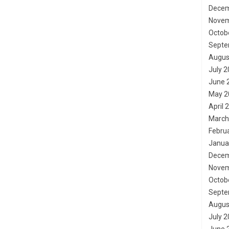
Decem
Novem
Octob
Septe
Augus
July 
June 
May 2
April 
March
Febru
Janua
Decem
Novem
Octob
Septe
Augus
July 