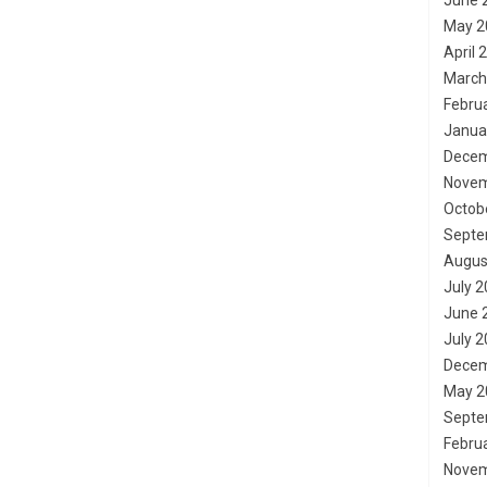
June 
May 2
April 
March
Febru
Janua
Decem
Novem
Octob
Septe
Augus
July 
June 
July 
Decem
May 2
Septe
Febru
Novem