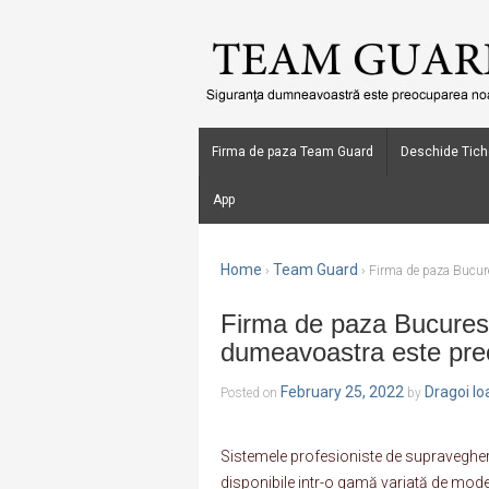
Firma de paza Team Guard
Deschide Tich
App
Home
Team Guard
›
›
Firma de paza Bucur
Firma de paza Bucures
dumeavoastra este pre
February 25, 2022
Dragoi I
Posted on
by
Sistemele profesioniste de supraveghere
disponibile intr-o gamă variată de modele 