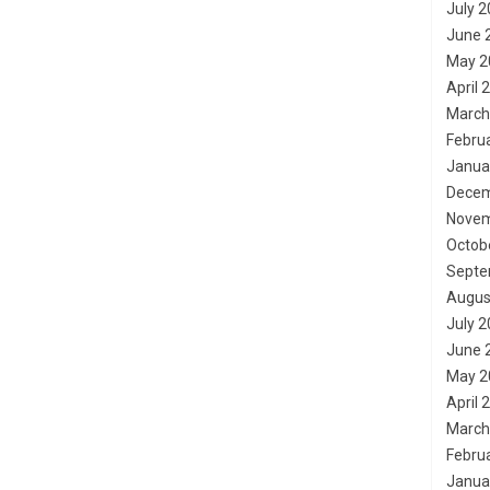
July 
June 
May 2
April 
March
Febru
Janua
Decem
Novem
Octob
Septe
Augus
July 
June 
May 2
April 
March
Febru
Janua