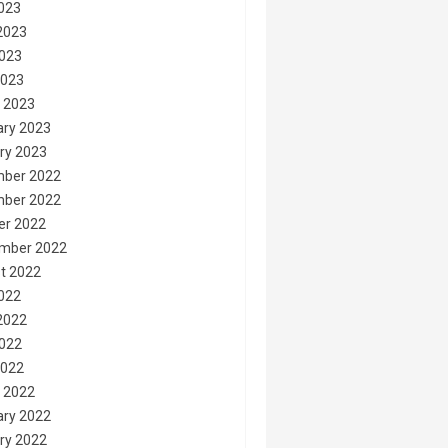
2023
2023
023
2023
 2023
ary 2023
ry 2023
ber 2022
ber 2022
er 2022
mber 2022
t 2022
2022
2022
022
2022
 2022
ary 2022
ry 2022