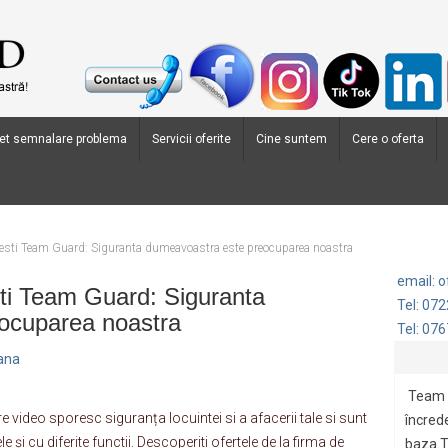
et semnalare problema
Servicii oferite
Cine suntem
Cere o oferta
esti Team Guard: Siguranta dumeavoastra este preocuparea noastra
email: 
ti Team Guard: Siguranta
Tel: 07
ocuparea noastra
Tel: 07
oana
Team 
 video sporesc siguranța locuintei si a afacerii tale si sunt
încrede
și cu diferite functii. Descoperiti ofertele de la firma de
baza.