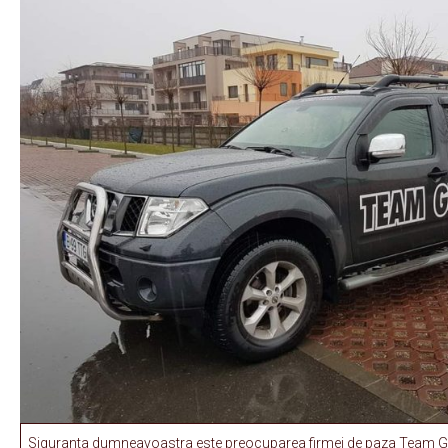
Siguranta dumneavoastra este preocuparea firmei de paza Team G