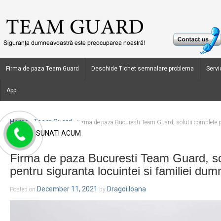
Firma de paza Team Guard
Deschide Tichet semnalare problema
Servic
App
Home
Team Guard
›
›
Firma de paza Bucuresti Team Guard, solutii complete pe
SUNATI ACUM
dumneavoastra.
Firma de paza Bucuresti Team Guard, so
pentru siguranta locuintei si familiei du
December 11, 2021
Dragoi Ioana
Posted on
by