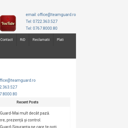
email: office@teamguard.ro
Tel: 0722.363.527
Tel: 0767.8000.80
Contact
RiD
Reclamatii
Plati
office@teamguard.ro
22.363.527
67.8000.80
Recent Posts
Guard-Mai mult decât pază.
re, prezență și control.
uard-Siguranța pe care te poți