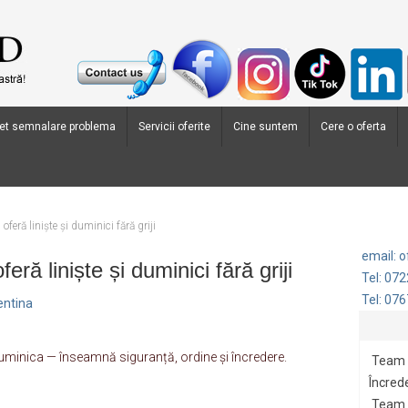
et semnalare problema
Servicii oferite
Cine suntem
Cere o oferta
oferă liniște și duminici fără griji
email: 
eră liniște și duminici fără griji
Tel: 07
Tel: 07
entina
uminica — înseamnă siguranță, ordine și încredere.
Team 
Încrede
Team G