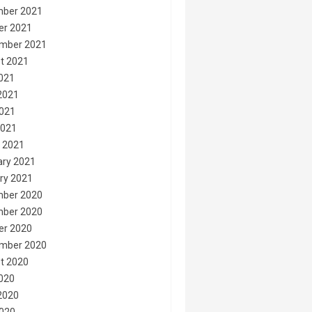
ber 2021
er 2021
mber 2021
t 2021
2021
2021
021
2021
 2021
ary 2021
ry 2021
ber 2020
ber 2020
er 2020
mber 2020
t 2020
2020
2020