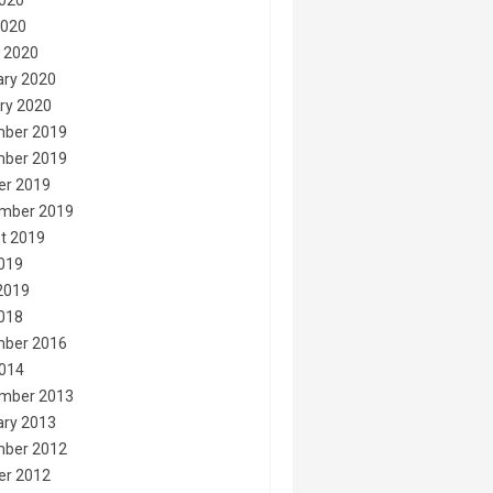
020
2020
 2020
ary 2020
ry 2020
ber 2019
ber 2019
er 2019
mber 2019
t 2019
2019
2019
2018
ber 2016
014
mber 2013
ary 2013
ber 2012
er 2012