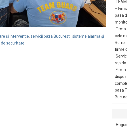
TEAM 
– Firm
paza di
monito
Firma
cele m
re si interventie
servicii paza Bucuresti
sisteme alarma și
,
,
Români
 de securitate
firme d
Servic
rapida
Firma
dispozi
comple
paza T
Bucures
Augus