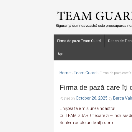
Firma de paza Team Guard
Deschide Tich
App
Home
Team Guard
›
›
Firma de pază care îți 
Firma de pază care îți of
October 26, 2025
Barca Val
Posted on
by
Liniștea ta e misiunea noastră!
Cu TEAM GUARD, fiecare zi — inclusiv d
Suntem acolo unde alții dorm.