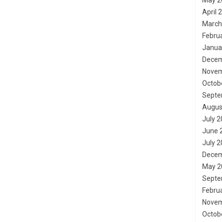
May 2
April 
March
Febru
Janua
Decem
Novem
Octob
Septe
Augus
July 
June 
July 
Decem
May 2
Septe
Febru
Novem
Octob