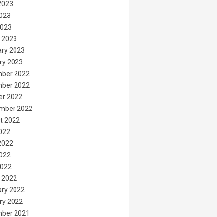
2023
023
2023
 2023
ary 2023
ry 2023
ber 2022
ber 2022
er 2022
mber 2022
t 2022
2022
2022
022
2022
 2022
ary 2022
ry 2022
ber 2021