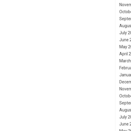
Novem
Octob
Septe
Augus
July 
June 
May 2
April 
March
Febru
Janua
Decem
Novem
Octob
Septe
Augus
July 
June 