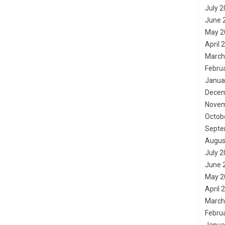
July 
June 
May 2
April 
March
Febru
Janua
Decem
Novem
Octob
Septe
Augus
July 
June 
May 2
April 
March
Febru