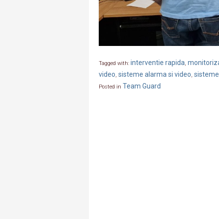
interventie rapida
monitoriza
Tagged with:
,
video
sisteme alarma si video
sisteme
,
,
Team Guard
Posted in