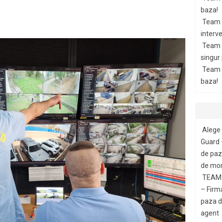
baza!
Team 
interve
Team 
singur
Team G
baza!
Alege 
Guard 
de paza
de mon
TEAM 
– Firm
paza di
agent