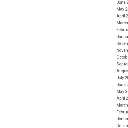
June 
May 2
April 
March
Febru
Janua
Decem
Novem
Octob
Septe
Augus
July 
June 
May 2
April 
March
Febru
Janua
Decem