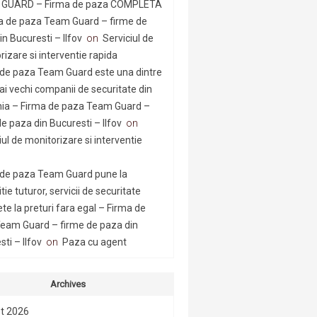
GUARD – Firma de paza COMPLETA
a de paza Team Guard – firme de
n Bucuresti – Ilfov
on
Serviciul de
rizare si interventie rapida
 de paza Team Guard este una dintre
ai vechi companii de securitate din
a – Firma de paza Team Guard –
e paza din Bucuresti – Ilfov
on
iul de monitorizare si interventie
 de paza Team Guard pune la
tie tuturor, servicii de securitate
te la preturi fara egal – Firma de
eam Guard – firme de paza din
ti – Ilfov
on
Paza cu agent
Archives
t 2026