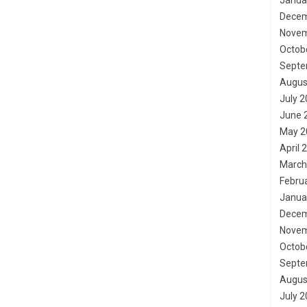
Janua
Decem
Novem
Octob
Septe
Augus
July 
June 
May 2
April 
March
Febru
Janua
Decem
Novem
Octob
Septe
Augus
July 