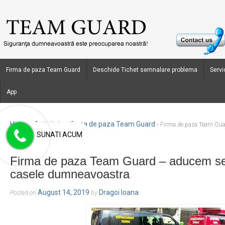
Firma de paza Team Guard
Deschide Tichet semnalare problema
Servic
App
Home
Activitate - firma de paza Team Guard
›
›
Firma de paza Team Guar
SUNATI ACUM
dumneavoastra
Firma de paza Team Guard – aducem sec
casele dumneavoastra
August 14, 2019
Dragoi Ioana
Posted on
by