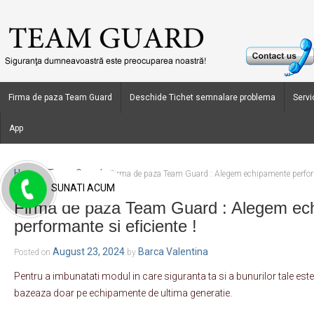
Firma de paza Team Guard
Deschide Tichet semnalare problema
Servic
App
Home
Team Guard
›
›
Firma de paza Team Guard : Alegem echipamente performa
SUNATI ACUM
Firma de paza Team Guard : Alegem ec
performante si eficiente !
August 23, 2024
Barca Valentina
Posted on
by
Pentru a imbunatati modul in care siguranta ta si a bunurilor tale est
bazeaza doar pe echipamente de ultima generatie.