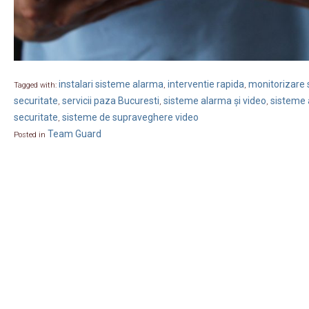
instalari sisteme alarma
interventie rapida
monitorizare s
Tagged with:
,
,
securitate
servicii paza Bucuresti
sisteme alarma și video
sisteme 
,
,
,
securitate
sisteme de supraveghere video
,
Team Guard
Posted in