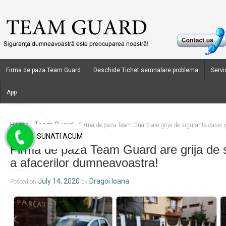
Firma de paza Team Guard
Deschide Tichet semnalare problema
Servic
App
Home
Team Guard
›
›
Firma de paza Team Guard are grija de siguranta casei ș
SUNATI ACUM
Firma de paza Team Guard are grija de s
a afacerilor dumneavoastra!
July 14, 2020
Dragoi Ioana
Posted on
by