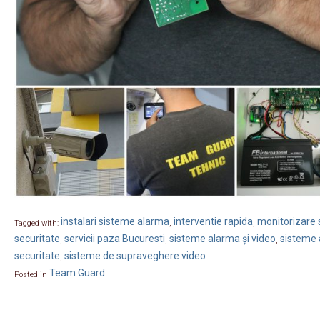
instalari sisteme alarma
interventie rapida
monitorizare s
Tagged with:
,
,
securitate
servicii paza Bucuresti
sisteme alarma și video
sisteme 
,
,
,
securitate
sisteme de supraveghere video
,
Team Guard
Posted in