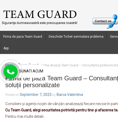
Firma de paza Team Guard
Deschide Tichet semnalare problema
Servic
App
Home
Team Guard
›
›
Firma de pază Team Guard – Consultanță profesionistă ș
SUNATI ACUM
Firma de pază Team Guard – Consultanță
soluții personalizate
September 7, 2025
Barca Valentina
Posted on
by
Consilierii și agenții noștri de vânzări analizează fiecare nevoie în par
Cu Team Guard, alegi securitatea potrivită pentru tine și afacerea ta
Pentru mai multe detalii: