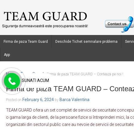
Firma de paza Team Guard
Deschide Tichet semnalare problema
Servic
App
Home
Team Guard
›
›
Firma de paza TEAM GUARD – Conteaza pe noi !
SUNATI ACUM
Firma de paza TEAM GUARD – Conteaza
February 6, 2024
Barca Valentina
Posted on
by
TEAM GUARD ofera un set complet de servicii de securitate conceput 
o gama larga de clienti, de la persoane fizice si întreprinderi mici, la c
organizatii din sectorul public care au nevoie de servicii de securitate