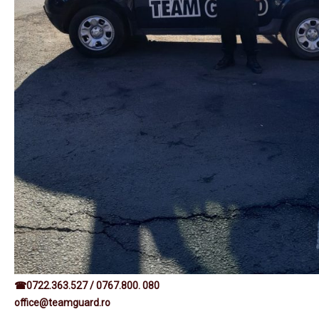
☎0722.363.527 / 0767.800. 080
office@teamguard.ro