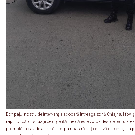
Echipajul nostru de intervenție acoperă întreaga zonă Chiajna, Ilfov, 
rapid oricăror situații de urgență. Fie că este vorba despre patrulare
promptă în caz de alarmă, echipa noastră acționează eficient și cu p