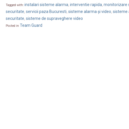
instalari sisteme alarma
interventie rapida
monitorizare s
Tagged with:
,
,
securitate
servicii paza Bucuresti
sisteme alarma și video
sisteme 
,
,
,
securitate
sisteme de supraveghere video
,
Team Guard
Posted in