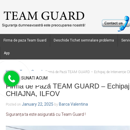
Firma de paza Team Guard
Deschide Tichet semnalare problema
Servic
App
Home
Team Guard
›
›
Firmă de Pază TEAM GUARD – Echipaj de Intervenție 
SUNATI ACUM
Firmă de Pază TEAM GUARD – Echipaj d
CHIAJNA, ILFOV
January 22, 2025
Barca Valentina
Posted on
by
Siguranța ta este asigurată cu Team Guard !