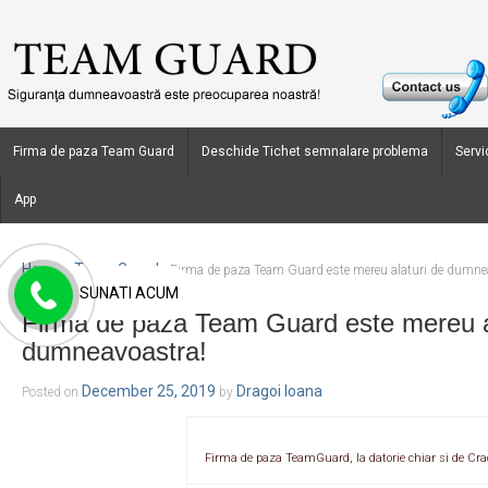
Firma de paza Team Guard
Deschide Tichet semnalare problema
Servic
App
Home
Team Guard
›
›
Firma de paza Team Guard este mereu alaturi de dumne
SUNATI ACUM
Firma de paza Team Guard este mereu a
dumneavoastra!
December 25, 2019
Dragoi Ioana
Posted on
by
Firma de paza TeamGuard, la datorie chiar si de Cra