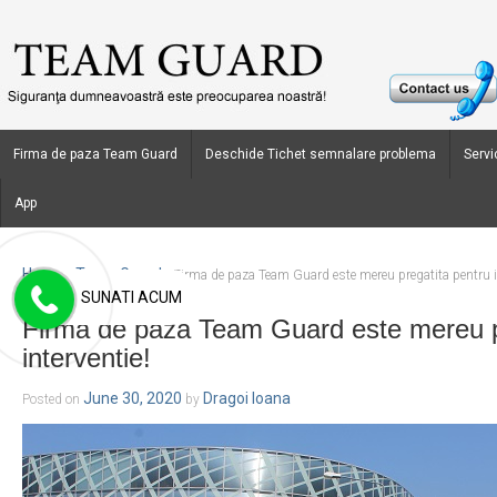
Firma de paza Team Guard
Deschide Tichet semnalare problema
Servic
App
Home
Team Guard
›
›
Firma de paza Team Guard este mereu pregatita pentru in
SUNATI ACUM
Firma de paza Team Guard este mereu p
interventie!
June 30, 2020
Dragoi Ioana
Posted on
by