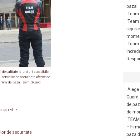
baza!
Team 
Team G
siguran
momen
Team 
Încred
Respon
ii de calitate la preturi accesibile.
 serviciile de securitate oferite de
firma de paza Team Guard!
Alege 
Guard 
de paza
spozitie:
de mon
TEAM 
– Firm
lor de securitate
paza di