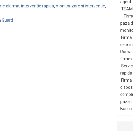
agent
teme alarma
interventie rapida
monitorizare si interventie
,
,
,
TEAM 
– Firm
m Guard
paza di
monito
Firma
cele m
Români
firme d
Servic
rapida
Firma
dispozi
comple
paza T
Bucures