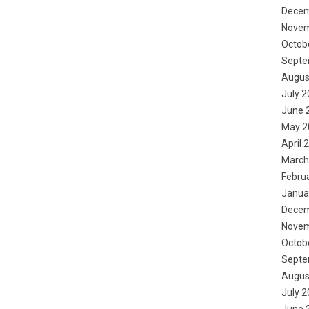
Decem
Novem
Octob
Septe
Augus
July 
June 
May 2
April 
March
Febru
Janua
Decem
Novem
Octob
Septe
Augus
July 