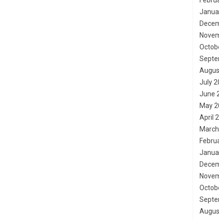
Febru
Janua
Decem
Novem
Octob
Septe
Augus
July 
June 
May 2
April 
March
Febru
Janua
Decem
Novem
Octob
Septe
Augus