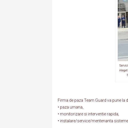
Servic
Alegeti
Firma de paza Team Guard va pune la di
• paza umana,
• monitorizare si interventie rapida,
• instalare/service/mentenanta sisteme