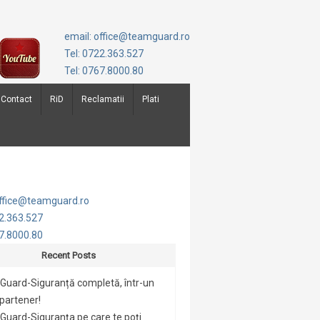
email: office@teamguard.ro
Tel: 0722.363.527
Tel: 0767.8000.80
Contact
RiD
Reclamatii
Plati
office@teamguard.ro
22.363.527
67.8000.80
Recent Posts
Guard-Siguranță completă, într-un
 partener!
uard-Siguranța pe care te poți