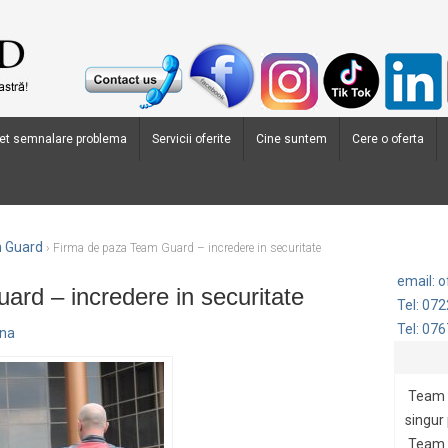
et semnalare problema
Servicii oferite
Cine suntem
Cere o oferta
m Guard
›
Firma de paza Team Guard – incredere in securitate
email: 
rd – incredere in securitate
Tel: 07
Tel: 07
ana
Team 
singur
Team G