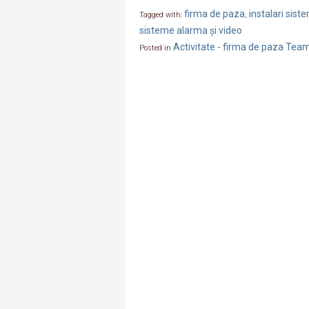
firma de paza
instalari sis
Tagged with:
,
sisteme alarma și video
Activitate - firma de paza Tea
Posted in