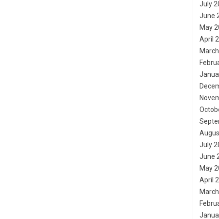
July 
June 
May 2
April 
March
Febru
Janua
Decem
Novem
Octob
Septe
Augus
July 
June 
May 2
April 
March
Febru
Janua