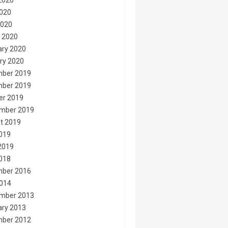
2020
020
2020
 2020
ary 2020
ry 2020
ber 2019
ber 2019
er 2019
mber 2019
t 2019
2019
2019
2018
ber 2016
014
mber 2013
ary 2013
ber 2012