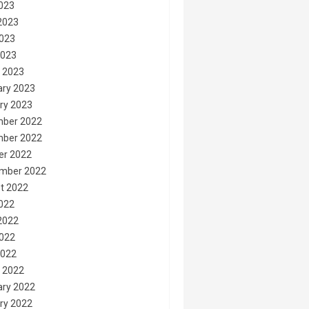
2023
2023
023
2023
 2023
ary 2023
ry 2023
ber 2022
ber 2022
er 2022
mber 2022
t 2022
2022
2022
022
2022
 2022
ary 2022
ry 2022