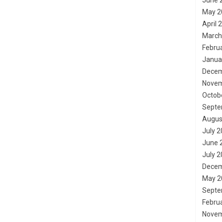
June 
May 2
April 
March
Febru
Janua
Decem
Novem
Octob
Septe
Augus
July 
June 
July 
Decem
May 2
Septe
Febru
Novem