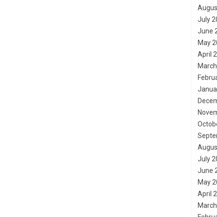
Augus
July 
June 
May 2
April 
March
Febru
Janua
Decem
Novem
Octob
Septe
Augus
July 
June 
May 2
April 
March