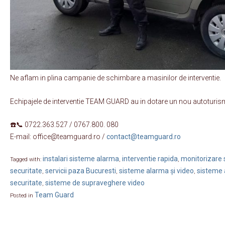
Ne aflam in plina campanie de schimbare a masinilor de interventie.
Echipajele de interventie TEAM GUARD au in dotare un nou autoturi
☎️📞 0722.363.527 / 0767.800. 080
E-mail: office@teamguard.ro /
contact@teamguard.ro
instalari sisteme alarma
interventie rapida
monitorizare s
Tagged with:
,
,
securitate
servicii paza Bucuresti
sisteme alarma și video
sisteme 
,
,
,
securitate
sisteme de supraveghere video
,
Team Guard
Posted in