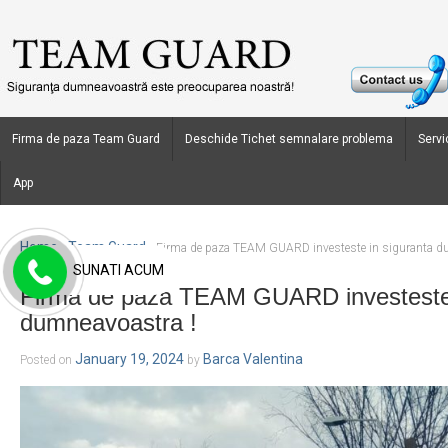
Firma de paza Team Guard
Deschide Tichet semnalare problema
Servic
App
Home
Team Guard
›
›
Firma de paza TEAM GUARD investeste in siguranta d
SUNATI ACUM
Firma de paza TEAM GUARD investeste 
dumneavoastra !
January 19, 2024
Barca Valentina
Posted on
by