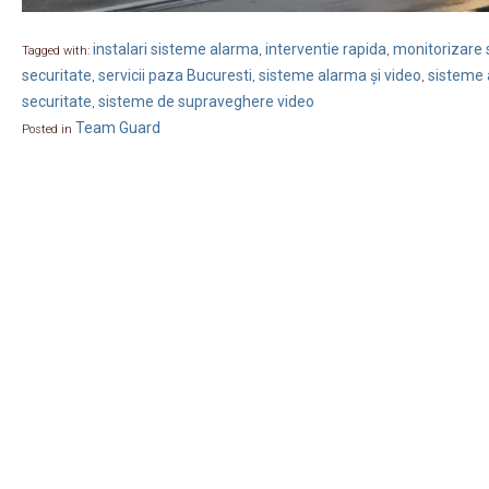
instalari sisteme alarma
interventie rapida
monitorizare s
Tagged with:
,
,
securitate
servicii paza Bucuresti
sisteme alarma și video
sisteme 
,
,
,
securitate
sisteme de supraveghere video
,
Team Guard
Posted in