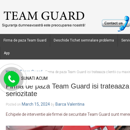
Firma de paza Team Guard
Deschide Tichet semnalare problema
Servic
App
Home
Team Guard
›
›
Firma de paza Team Guard isi trateaaza clientii cu maxi
SUNATI ACUM
Firma de paza Team Guard isi trateaaza 
seriozitate
March 15, 2024
Barca Valentina
Posted on
by
Echipele de interventie ale firmei de securitate Team Guard sunt mere