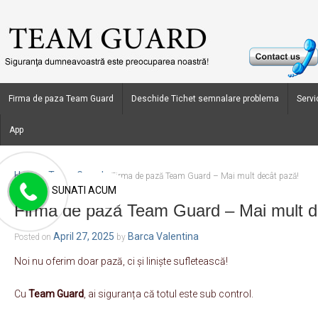
Firma de paza Team Guard
Deschide Tichet semnalare problema
Servic
App
Home
Team Guard
›
›
Firma de pază Team Guard – Mai mult decât pază!
SUNATI ACUM
Firma de pază Team Guard – Mai mult d
April 27, 2025
Barca Valentina
Posted on
by
Noi nu oferim doar pază, ci și liniște sufletească!
Cu
Team Guard
, ai siguranța că totul este sub control.