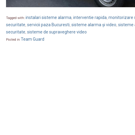
instalari sisteme alarma
interventie rapida
monitorizare s
Tagged with:
,
,
securitate
servicii paza Bucuresti
sisteme alarma și video
sisteme 
,
,
,
securitate
sisteme de supraveghere video
,
Team Guard
Posted in