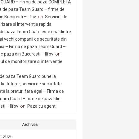
GUARD – Firma de paza COMPLETA
a de paza Team Guard – firme de
n Bucuresti – Ilfov
on
Serviciul de
rizare si interventie rapida
 de paza Team Guard este una dintre
ai vechi companii de securitate din
a – Firma de paza Team Guard –
e paza din Bucuresti – Ilfov
on
iul de monitorizare si interventie
 de paza Team Guard pune la
tie tuturor, servicii de securitate
te la preturi fara egal – Firma de
eam Guard – firme de paza din
ti – Ilfov
on
Paza cu agent
Archives
t 2026