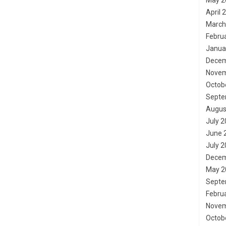
May 2
April 
March
Febru
Janua
Decem
Novem
Octob
Septe
Augus
July 
June 
July 
Decem
May 2
Septe
Febru
Novem
Octob