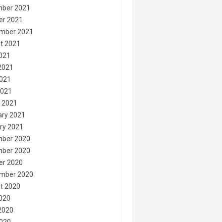
ber 2021
er 2021
mber 2021
t 2021
2021
2021
021
2021
 2021
ary 2021
ry 2021
ber 2020
ber 2020
er 2020
mber 2020
t 2020
2020
2020