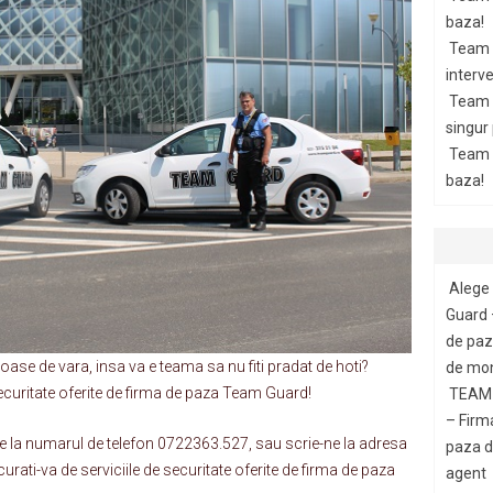
baza!
Team 
interve
Team 
singur
Team G
baza!
Alege 
Guard 
de paza
moase de vara, insa va e teama sa nu fiti pradat de hoti?
de mon
securitate oferite de firma de paza Team Guard!
TEAM 
– Firm
-ne la numarul de telefon 0722363.527, sau scrie-ne la adresa
paza di
ati-va de serviciile de securitate oferite de firma de paza
agent