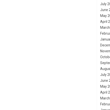
July 
June 
May 2
April 
March
Febru
Janua
Decem
Novem
Octob
Septe
Augus
July 
June 
May 2
April 
March
Febru