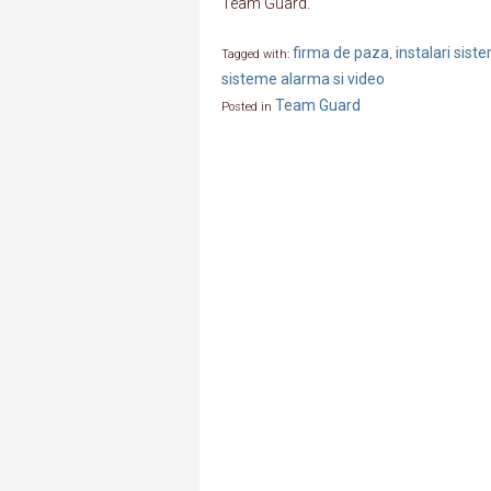
Team Guard.
firma de paza
instalari sis
Tagged with:
,
sisteme alarma si video
Team Guard
Posted in