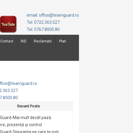
email: office@teamguard.ro
Tel: 0722.363.527
Tel: 0767.8000.80
Contact
RiD
Reclamatii
Plati
office@teamguard.ro
22.363.527
67.8000.80
Recent Posts
Guard-Mai mult decât pază.
re, prezență și control.
uard-Siguranța pe care te poți