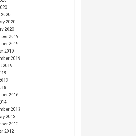
020
2020
 2020
ary 2020
ry 2020
ber 2019
ber 2019
er 2019
mber 2019
t 2019
2019
2019
2018
ber 2016
014
mber 2013
ary 2013
ber 2012
er 2012