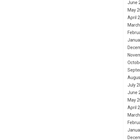
June 
May 2
April 
March
Febru
Janua
Decem
Novem
Octob
Septe
Augus
July 
June 
May 2
April 
March
Febru
Janua
Decem