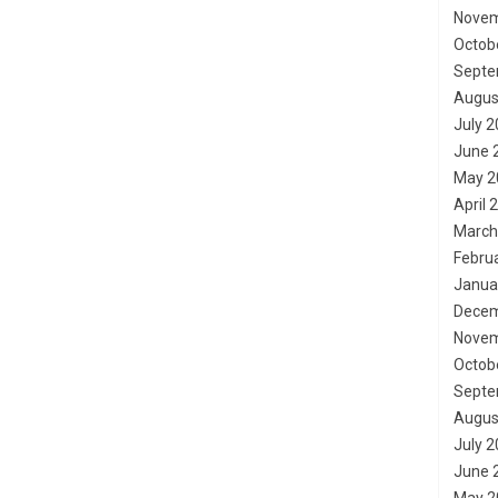
Novem
Octob
Septe
Augus
July 
June 
May 2
April 
March
Febru
Janua
Decem
Novem
Octob
Septe
Augus
July 
June 