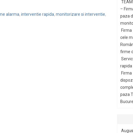
TEAM 
– Firm
teme alarma
interventie rapida
monitorizare si interventie
,
,
,
paza di
monito
Firma
cele m
Români
firme d
Servic
rapida
Firma
dispozi
comple
paza T
Bucures
Augus