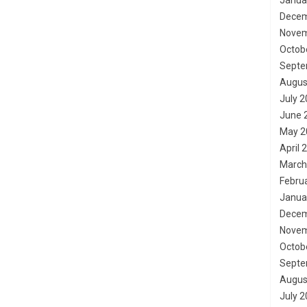
Janua
Decem
Novem
Octob
Septe
Augus
July 
June 
May 2
April 
March
Febru
Janua
Decem
Novem
Octob
Septe
Augus
July 