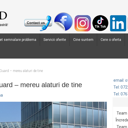
et semnalare problema
Servicii oferite
Cine suntem
Cere o oferta
uard – mereu alaturi de tine
email: 
rd – mereu alaturi de tine
Tel: 07
Tel: 07
na
Team 
Încrede
Team G